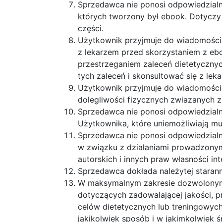
Sprzedawca nie ponosi odpowiedzialn
których tworzony był ebook. Dotyczy 
części.
Użytkownik przyjmuje do wiadomości,
z lekarzem przed skorzystaniem z ebo
przestrzeganiem zaleceń dietetyczny
tych zaleceń i skonsultować się z lek
Użytkownik przyjmuje do wiadomości,
dolegliwości fizycznych zwiazanych z
Sprzedawca nie ponosi odpowiedzialn
Użytkownika, które uniemożliwiają m
Sprzedawca nie ponosi odpowiedzialn
w związku z działaniami prowadzony
autorskich i innych praw własności in
Sprzedawca dokłada należytej staranno
W maksymalnym zakresie dozwolonym 
dotyczących zadowalającej jakości, p
celów dietetycznych lub treningowych
jakikolwiek sposób i w jakimkolwiek 