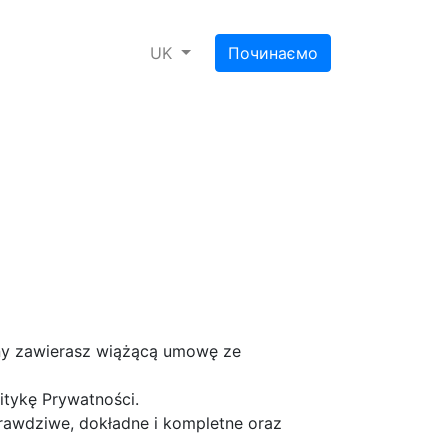
UK
Починаємо
rony zawierasz wiążącą umowę ze
tykę Prywatności.
prawdziwe, dokładne i kompletne oraz