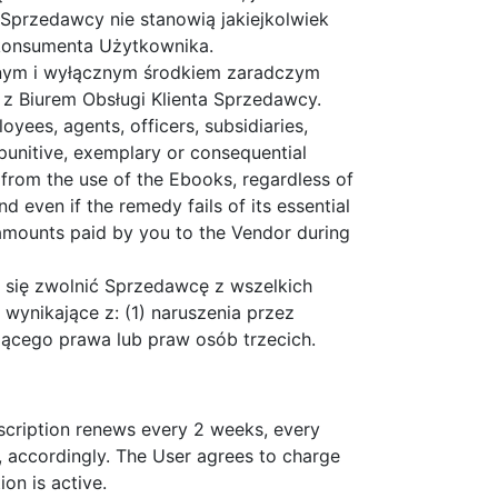
Sprzedawcy nie stanowią jakiejkolwiek
 konsumenta Użytkownika.
ynym i wyłącznym środkiem zaradczym
z Biurem Obsługi Klienta Sprzedawcy.
oyees, agents, officers, subsidiaries,
l, punitive, exemplary or consequential
ng from the use of the Ebooks, regardless of
 even if the remedy fails of its essential
e amounts paid by you to the Vendor during
się zwolnić Sprzedawcę z wszelkich
wynikające z: (1) naruszenia przez
ącego prawa lub praw osób trzecich.
scription renews every 2 weeks, every
 accordingly. The User agrees to charge
on is active.