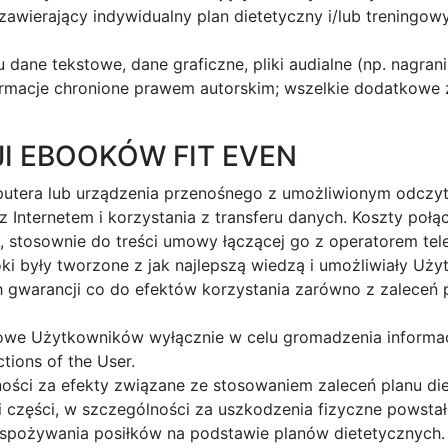
 zawierający indywidualny plan dietetyczny i/lub trening
dane tekstowe, dane graficzne, pliki audialne (np. nagrania
nformacje chronione prawem autorskim; wszelkie dodatkowe za
JI EBOOKÓW FIT EVEN
tera lub urządzenia przenośnego z umożliwionym odczyt
Internetem i korzystania z transferu danych. Koszty połą
ji, stosownie do treści umowy łączącej go z operatorem te
i były tworzone z jak najlepszą wiedzą i umożliwiały Uży
ch gwarancji co do efektów korzystania zarówno z zaleceń 
we Użytkowników wyłącznie w celu gromadzenia informacj
ctions of the User.
ości za efekty związane ze stosowaniem zaleceń planu di
 i części, w szczególności za uszkodzenia fizyczne pows
spożywania posiłków na podstawie planów dietetycznych.