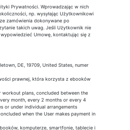
tyki Prywatności. Wprowadzając w nich
okoliczności, np. wysyłając Użytkownikowi
lsze zamówienia dokonywane po
tanie takich uwag. Jeśli Użytkownik nie
e wypowiedzieć Umowę, kontaktując się z
letown, DE, 19709, United States, numer
wości prawnej, która korzysta z ebooków
or workout plans, concluded between the
 every month, every 2 months or every 4
es or under individual arrangements
ly concluded when the User makes payment in
booków, komputerze, smartfonie, tablecie i