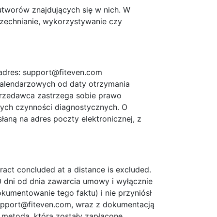
utworów znajdujących się w nich. W
zechnianie, wykorzystywanie czy
adres:
support@fiteven.com
 kalendarzowych od daty otrzymania
przedawca zastrzega sobie prawo
ych czynności diagnostycznych. O
aną na adres poczty elektronicznej, z
ract concluded at a distance is excluded.
 dni od dnia zawarcia umowy i wyłącznie
umentowanie tego faktu) i nie przyniósł
upport@fiteven.com
, wraz z dokumentacją
metodą, którą zostały zapłacone.