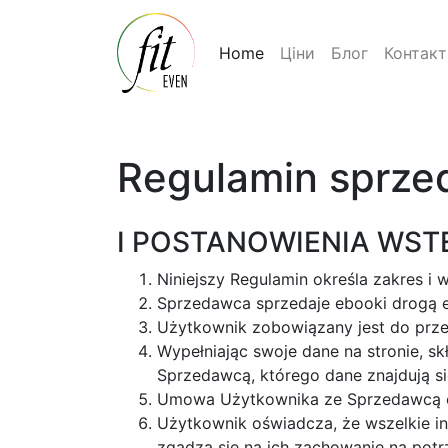
Home
Ціни
Блог
Контакт
Regulamin sprz
I POSTANOWIENIA WST
Niniejszy Regulamin określa zakres i
Sprzedawca sprzedaje ebooki drogą e
Użytkownik zobowiązany jest do prze
Wypełniając swoje dane na stronie, s
Sprzedawcą, którego dane znajdują się 
Umowa Użytkownika ze Sprzedawcą ob
Użytkownik oświadcza, że wszelkie in
zgadza się na ich zachowanie na pot