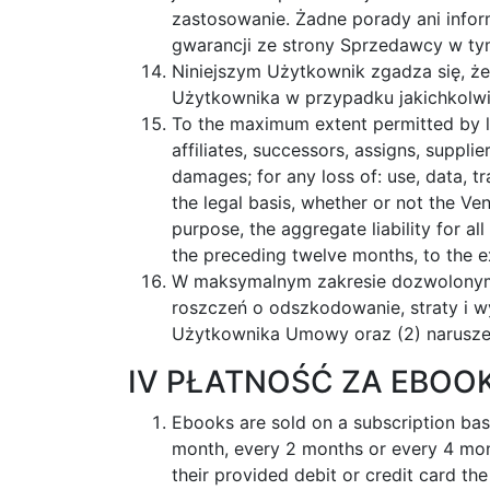
zastosowanie. Żadne porady ani infor
gwarancji ze strony Sprzedawcy w ty
Niniejszym Użytkownik zgadza się, 
Użytkownika w przypadku jakichkolwi
To the maximum extent permitted by law,
affiliates, successors, assigns, supplie
damages; for any loss of: use, data, tr
the legal basis, whether or not the Ve
purpose, the aggregate liability for a
the preceding twelve months, to the e
W maksymalnym zakresie dozwolonym 
roszczeń o odszkodowanie, straty i w
Użytkownika Umowy oraz (2) naruszen
IV PŁATNOŚĆ ZA EBOOK
Ebooks are sold on a subscription bas
month, every 2 months or every 4 mont
their provided debit or credit card th