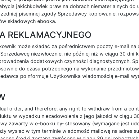
bycia jakichkolwiek praw na dobrach niematerialnych do 
przedniej pisemnej zgody Sprzedawcy kopiowanie, rozpows
tów składowych ebooka.
IA REKLAMACYJNEGO
ownik może składać za pośrednictwem poczty e-mail na 
Sprzedawcę niezwłocznie, nie później niż w ciągu 30 dni
zeprowadzenia dodatkowych czynności diagnostycznych, S
tosownie do czasu potrzebnego na wykonanie przedmiotow
zedawca poinformuje Użytkownika wiadomością e-mail wysł
ÓW
ual order, and therefore, any right to withdraw from a cont
ktu w wypadku niezadowolenia z jego jakości w ciągu 30
gowy zawarty w e-booku był stosowany (wymagane jest udok
leży wysłać w tym terminie wiadomość mailową na adres
s
łacone środki zostaną zwrócone w ciągu 30 dni roboczych 