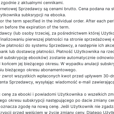
zgodnie z aktualnymi cennikami.
ernetowej Sprzedawcy są cenami brutto. Cena podana na st
żytkownika subksrypcji na ebooka.
r the term specified in the individual order. After each p
on before the expiration of the term.
dawcy (lub osoby trzeciej, za pośrednictwem której Użyt
nalizowaniu pierwszej płatności na stronie sprzedażowej e
w płatności do systemu Sprzedawcy, a następnie ich akcep
bank lub dostawcę płatności. Płatność Użytkownika na rzec
ił subskrypcję ebooków) zostanie automatycznie odnowion
 końcem jej bieżącego okresu. W wypadku anulacji subskry
dniu bieżącego okresu abonamentowego.
y zwrot wszystkich wpłaconych kwot przed upływem 30-dni
lienta Sprzedawcy, wysyłając wiadomość e-mail zawierają
cenę za ebooki i powiadomi Użytkownika o wszelkich zm
nego okresu subskrypcji następującego po dacie zmiany 
 oznacza zgodę na nową cenę. Jeśli Użytkownik nie zgadz
ypcji przed wejściem w życie zmiany ceny. Dlatego Użyt