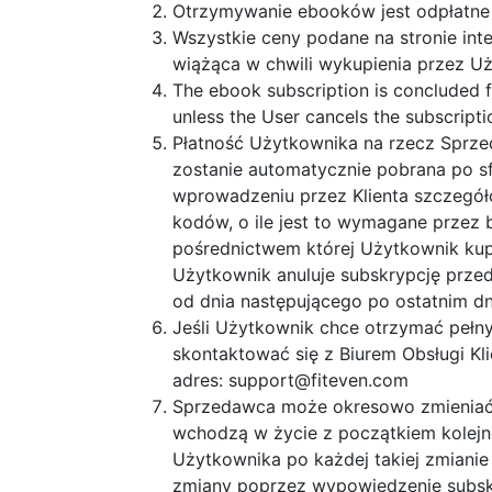
Otrzymywanie ebooków jest odpłatne 
Wszystkie ceny podane na stronie int
wiążąca w chwili wykupienia przez U
The ebook subscription is concluded fo
unless the User cancels the subscripti
Płatność Użytkownika na rzecz Sprze
zostanie automatycznie pobrana po sfi
wprowadzeniu przez Klienta szczegółó
kodów, o ile jest to wymagane przez 
pośrednictwem której Użytkownik kup
Użytkownik anuluje subskrypcję przed
od dnia następującego po ostatnim 
Jeśli Użytkownik chce otrzymać pełn
skontaktować się z Biurem Obsługi K
adres:
support@fiteven.com
Sprzedawca może okresowo zmieniać 
wchodzą w życie z początkiem kolej
Użytkownika po każdej takiej zmianie
zmiany poprzez wypowiedzenie subskr