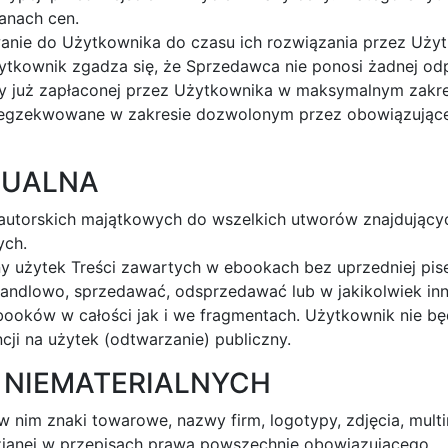
anach cen.
nie do Użytkownika do czasu ich rozwiązania przez Użyt
kownik zgadza się, że Sprzedawca nie ponosi żadnej od
oty już zapłaconej przez Użytkownika w maksymalnym zak
dą egzekwowane w zakresie dozwolonym przez obowiązują
TUALNA
autorskich majątkowych do wszelkich utworów znajdującyc
ych.
nny użytek Treści zawartych w ebookach bez uprzedniej pi
andlowo, sprzedawać, odsprzedawać lub w jakikolwiek in
ooków w całości jak i we fragmentach. Użytkownik nie bę
ji na użytek (odtwarzanie) publiczny.
 NIEMATERIALNYCH
w nim znaki towarowe, nazwy firm, logotypy, zdjęcia, mult
zianej w przepisach prawa powszechnie obowiązującego.