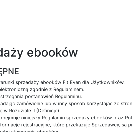
edaży ebooków
ĘPNE
 warunki sprzedaży ebooków Fit Even dla Użytkowników.
lektroniczną zgodnie z Regulaminem.
strzegania postanowień Regulaminu.
kładając zamówienie lub w inny sposób korzystając ze st
w Rozdziale II (Definicje).
ejmuje niniejszy Regulamin sprzedaży ebooków oraz Poli
formacje rejestracyjne, które przekazuje Sprzedawcy, są 
rzeby stworzenia ebooków.