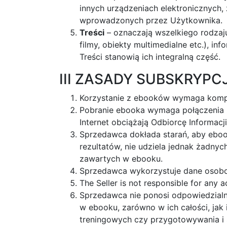
innych urządzeniach elektronicznych,
wprowadzonych przez Użytkownika.
Treści
– oznaczają wszelkiego rodzaju 
filmy, obiekty multimedialne etc.), i
Treści stanowią ich integralną część.
III ZASADY SUBSKRYPC
Korzystanie z ebooków wymaga kompu
Pobranie ebooka wymaga połączenia z 
Internet obciążają Odbiorcę Informac
Sprzedawca dokłada starań, aby ebook
rezultatów, nie udziela jednak żadny
zawartych w ebooku.
Sprzedawca wykorzystuje dane osobo
The Seller is not responsible for any a
Sprzedawca nie ponosi odpowiedzialn
w ebooku, zarówno w ich całości, jak
treningowych czy przygotowywania i 