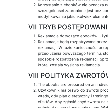
Korzystanie z ebooków nie oznacza na
szczególności zabronione jest bez u
modyfikowanie jakichkolwiek elemen
VII TRYB POSTĘPOWAN
Reklamacje dotyczące ebooków Użytk
Reklamacje będą rozpatrywane przez 
reklamacji. W razie konieczności pr
przedłużenia powyższego terminu, s
sposobie rozpatrzenia reklamacji Spr
której została wysłana reklamacja.
VIII POLITYKA ZWROT
The ebooks are prepared on an individ
Użytkownik ma prawo do zwrotu produ
wtedy, gdy plan dietetyczny i trenin
efektów. Aby zgłosić chęć zwrotu na
potwierdzającą stosowanie planu. Wp