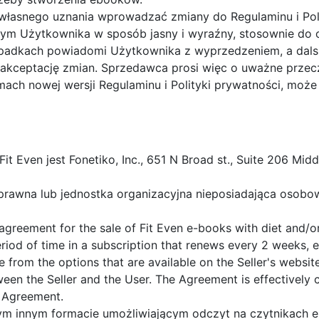
asnego uznania wprowadzać zmiany do Regulaminu i Poli
tym Użytkownika w sposób jasny i wyraźny, stosownie do 
ypadkach powiadomi Użytkownika z wyprzedzeniem, a da
kceptację zmian. Sprzedawca prosi więc o uważne przeczy
mach nowej wersji Regulaminu i Polityki prywatności, moż
 Even jest Fonetiko, Inc., 651 N Broad st., Suite 206 Midd
prawna lub jednostka organizacyjna nieposiadająca osobo
agreement for the sale of Fit Even e-books with diet and/
period of time in a subscription that renews every 2 weeks,
 from the options that are available on the Seller's websit
etween the Seller and the User. The Agreement is effective
e Agreement.
ym innym formacie umożliwiającym odczyt na czytnikach e