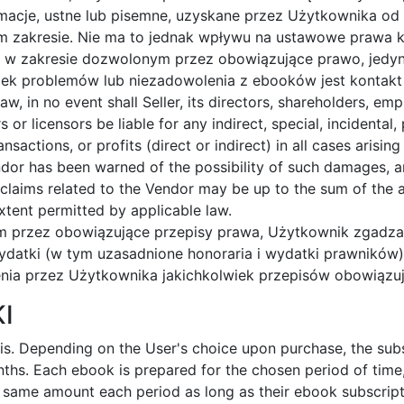
macje, ustne lub pisemne, uzyskane przez Użytkownika od 
m zakresie. Nie ma to jednak wpływu na ustawowe prawa
że w zakresie dozwolonym przez obowiązujące prawo, jed
ek problemów lub niezadowolenia z ebooków jest kontakt 
 in no event shall Seller, its directors, shareholders, empl
rs or licensors be liable for any indirect, special, incidenta
ansactions, or profits (direct or indirect) in all cases arisi
ndor has been warned of the possibility of such damages, and
ll claims related to the Vendor may be up to the sum of th
xtent permitted by applicable law.
przez obowiązujące przepisy prawa, Użytkownik zgadza 
ydatki (w tym uzasadnione honoraria i wydatki prawników) 
ia przez Użytkownika jakichkolwiek przepisów obowiązuj
I
is. Depending on the User's choice upon purchase, the sub
hs. Each ebook is prepared for the chosen period of time,
e same amount each period as long as their ebook subscripti