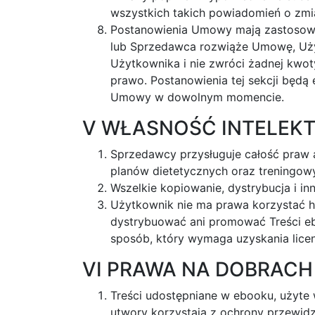
wszystkich takich powiadomień o zmi
Postanowienia Umowy mają zastosowa
lub Sprzedawca rozwiąże Umowę, Użyt
Użytkownika i nie zwróci żadnej kw
prawo. Postanowienia tej sekcji bę
Umowy w dowolnym momencie.
V WŁASNOŚĆ INTELEK
Sprzedawcy przysługuje całość praw 
planów dietetycznych oraz treningow
Wszelkie kopiowanie, dystrybucja i i
Użytkownik nie ma prawa korzystać h
dystrybuować ani promować Treści eb
sposób, który wymaga uzyskania licenc
VI PRAWA NA DOBRACH
Treści udostępniane w ebooku, użyte 
utwory korzystają z ochrony przewid