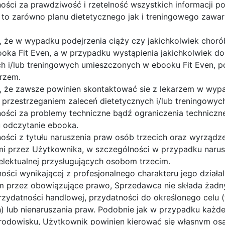
ości za prawdziwość i rzetelność wszystkich informacji 
to zarówno planu dietetycznego jak i treningowego zawart
 że w wypadku podejrzenia ciąży czy jakichkolwiek chorób
oka Fit Even, a w przypadku wystąpienia jakichkolwiek do
ch i/lub treningowych umieszczonych w ebooku Fit Even, p
arzem.
 że zawsze powinien skontaktować sie z lekarzem w wypa
 przestrzeganiem zaleceń dietetycznych i/lub treningowyc
ości za problemy techniczne bądź ograniczenia technicz
u odczytanie ebooka.
ości z tytułu naruszenia praw osób trzecich oraz wyrządz
mi przez Użytkownika, w szczególności w przypadku naru
telektualnej przysługujących osobom trzecim.
ści wynikającej z profesjonalnego charakteru jego działal
przez obowiązujące prawo, Sprzedawca nie składa żadny
rzydatności handlowej, przydatności do określonego celu 
) lub nienaruszania praw. Podobnie jak w przypadku każde
środowisku, Użytkownik powinien kierować się własnym osą