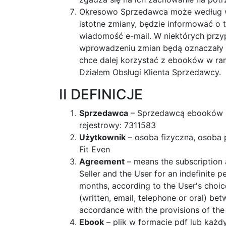
Okresowo Sprzedawca może według wł
istotne zmiany, będzie informować o 
wiadomość e-mail. W niektórych prz
wprowadzeniu zmian będą oznaczały a
chce dalej korzystać z ebooków w ra
Działem Obsługi Klienta Sprzedawcy.
II DEFINICJE
Sprzedawca
– Sprzedawcą ebooków Fit
rejestrowy: 7311583
Użytkownik
– osoba fizyczna, osoba 
Fit Even
Agreement
– means the subscription 
Seller and the User for an indefinite 
months, according to the User's choice
(written, email, telephone or oral) b
accordance with the provisions of th
Ebook
– plik w formacie pdf lub każd