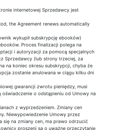
ronie internetowej Sprzedawcy jest
eriod, the Agreement renews automatically
kownik wykupił subskrypcję ebooków)
booków. Proces finalizacji polega na
tacji i autoryzacji za pomocą specjalnych
z Sprzedawcy (lub strony trzeciej, za
a na koniec okresu subskrypcji, chyba że
pcja zostanie anulowana w ciągu kilku dni
owej gwarancji zwrotu pieniędzy, musi
cą oświadczenie o odstąpieniu od Umowy na
ianach z wyprzedzeniem. Zmiany cen
ceny. Niewypowiedzenie Umowy przez
a się na zmiany cen, ma prawo odrzucić
kownicy proszeni są o uważne przeczytanie