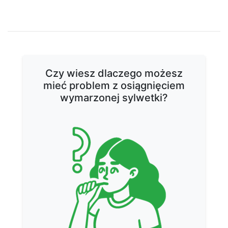
kaloriach, planując dietę
Rola snu w procesie odchudzania - jak sen
DIETY
aby wspierać proces odchudzania?
DIETY
wpływa na wagę?
DIETY
DIETY
Czy wiesz dlaczego możesz
mieć problem z osiągnięciem
wymarzonej sylwetki?