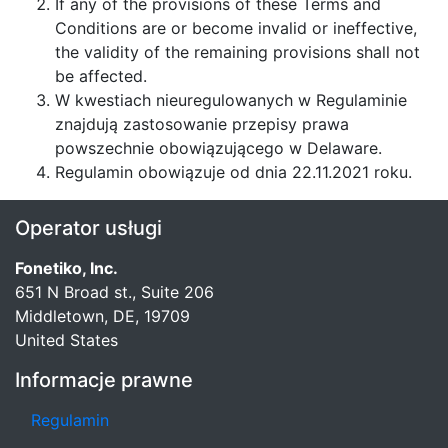
If any of the provisions of these Terms and
Conditions are or become invalid or ineffective,
the validity of the remaining provisions shall not
be affected.
W kwestiach nieuregulowanych w Regulaminie
znajdują zastosowanie przepisy prawa
powszechnie obowiązującego w Delaware.
Regulamin obowiązuje od dnia 22.11.2021 roku.
Operator usługi
Fonetiko, Inc.
651 N Broad st., Suite 206
Middletown, DE, 19709
United States
Informacje prawne
Regulamin