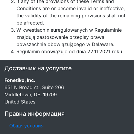
If any of the provisions of these Terms and
Conditions are or become invalid or ineffective,
the validity of the remaining provisions shall not
be affected.
W kwestiach nieuregulowanych w Regulaminie
znajdują zastosowanie przepisy prawa
powszechnie obowiązującego w Delaware.
Regulamin obowiązuje od dnia 22.11.2021 roku.
Доставчик на услугите
Fonetiko, Inc.
651 N Broad st., Suite 206
Middletown, DE, 19709
United States
Правна информация
Общи условия