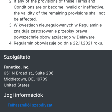
If any of the provisions of these Terms and
Conditions are or become invalid or ineffective,
the validity of the remaining provisions shall not
be affected.
W kwestiach nieuregulowanych w Regulaminie
znajdują zastosowanie przepisy prawa
powszechnie obowiązującego w Delaware.
Regulamin obowiązuje od dnia 22.11.2021 roku.
Szolgáltató
Fonetiko, Inc.
651 N Broad st., Suite 206
Middletown, DE, 19709
United States
Jogi információk
Felhasználói szabályzat