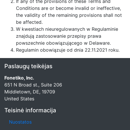
If any of the provisions of these Terms and
Conditions are or become invalid or ineffective,
the validity of the remaining provisions shall not
be affected.
W kwestiach nieuregulowanych w Regulaminie
znajdują zastosowanie przepisy prawa
powszechnie obowiązującego w Delaware.
Regulamin obowiązuje od dnia 22.11.2021 roku.
Paslaugų teikėjas
Fonetiko, Inc.
651 N Broad st., Suite 206
Middletown, DE, 19709
United States
Teisinė informacija
Nuostatos