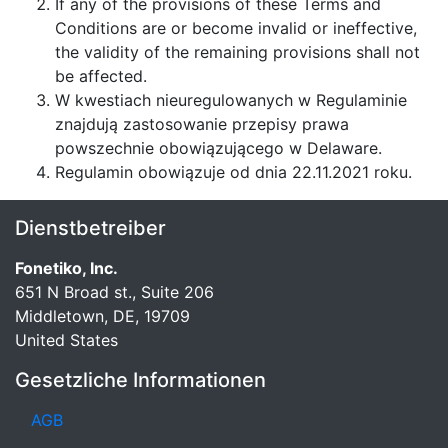
If any of the provisions of these Terms and
Conditions are or become invalid or ineffective,
the validity of the remaining provisions shall not
be affected.
W kwestiach nieuregulowanych w Regulaminie
znajdują zastosowanie przepisy prawa
powszechnie obowiązującego w Delaware.
Regulamin obowiązuje od dnia 22.11.2021 roku.
Dienstbetreiber
Fonetiko, Inc.
651 N Broad st., Suite 206
Middletown, DE, 19709
United States
Gesetzliche Informationen
AGB