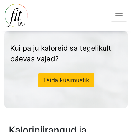
Kui palju kaloreid sa tegelikult
päevas vajad?
Täida küsimustik
Kaloripiirangud ja