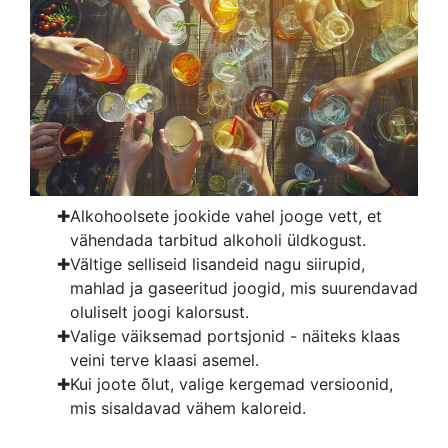
Alkohoolsete jookide vahel jooge vett, et
vähendada tarbitud alkoholi üldkogust.
Vältige selliseid lisandeid nagu siirupid,
mahlad ja gaseeritud joogid, mis suurendavad
oluliselt joogi kalorsust.
Valige väiksemad portsjonid - näiteks klaas
veini terve klaasi asemel.
Kui joote õlut, valige kergemad versioonid,
mis sisaldavad vähem kaloreid.