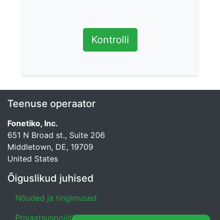
Kontrolli
Teenuse operaator
Fonetiko, Inc.
651 N Broad st., Suite 206
Middletown, DE, 19709
United States
Õiguslikud juhised
Nõuded ja tingimused
Privaatsuspoliitika