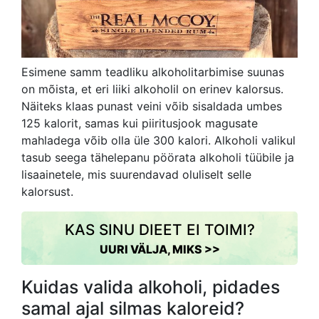
Esimene samm teadliku alkoholitarbimise suunas
on mõista, et eri liiki alkoholil on erinev kalorsus.
Näiteks klaas punast veini võib sisaldada umbes
125 kalorit, samas kui piiritusjook magusate
mahladega võib olla üle 300 kalori. Alkoholi valikul
tasub seega tähelepanu pöörata alkoholi tüübile ja
lisaainetele, mis suurendavad oluliselt selle
kalorsust.
KAS SINU DIEET EI TOIMI?
UURI VÄLJA, MIKS >>
Kuidas valida alkoholi, pidades
samal ajal silmas kaloreid?