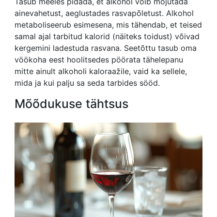
Tasub meeles pidada, et alkohol võib mõjutada
ainevahetust, aeglustades rasvapõletust. Alkohol
metaboliseerub esimesena, mis tähendab, et teised
samal ajal tarbitud kalorid (näiteks toidust) võivad
kergemini ladestuda rasvana. Seetõttu tasub oma
vöökoha eest hoolitsedes pöörata tähelepanu
mitte ainult alkoholi kaloraažile, vaid ka sellele,
mida ja kui palju sa seda tarbides sööd.
Mõõdukuse tähtsus