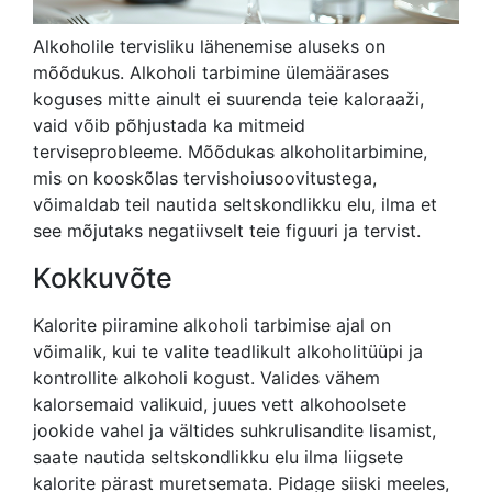
Alkoholile tervisliku lähenemise aluseks on
mõõdukus. Alkoholi tarbimine ülemäärases
koguses mitte ainult ei suurenda teie kaloraaži,
vaid võib põhjustada ka mitmeid
terviseprobleeme. Mõõdukas alkoholitarbimine,
mis on kooskõlas tervishoiusoovitustega,
võimaldab teil nautida seltskondlikku elu, ilma et
see mõjutaks negatiivselt teie figuuri ja tervist.
Kokkuvõte
Kalorite piiramine alkoholi tarbimise ajal on
võimalik, kui te valite teadlikult alkoholitüüpi ja
kontrollite alkoholi kogust. Valides vähem
kalorsemaid valikuid, juues vett alkohoolsete
jookide vahel ja vältides suhkrulisandite lisamist,
saate nautida seltskondlikku elu ilma liigsete
kalorite pärast muretsemata. Pidage siiski meeles,