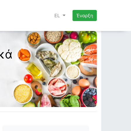
EL
Έναρξη
ικά