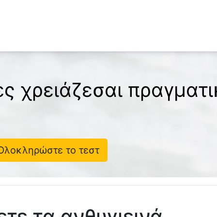
ες χρειάζεσαι πραγματ
Ολοκληρώστε το τεστ
τε τα ανθυγιεινά