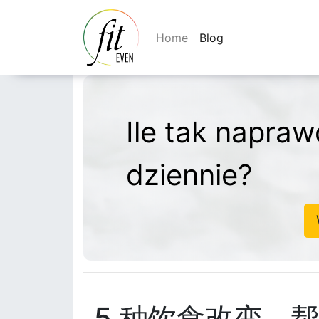
Home
Blog
Ile tak napraw
dziennie?
5 种饮食改变，