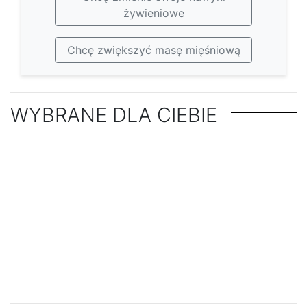
żywieniowe
Chcę zwiększyć masę mięśniową
WYBRANE DLA CIEBIE
夜にぴったりの低カロリーでヘルシーなスナッ
ク10選
飲酒と減量：この2つを両立させるには？
代謝を促進して減量をサポートする方法トップ
DIETY
プロセッコ1杯のカロリーは？
DIETY
10
オメガ3、オメガ6、オメガ9：どの脂肪が健康
DIETY
ダイエットに最適な健康脂肪源10選
食事脂肪に関する5つの神話は否定する価値が
DIETY
に最適か？
ヨーヨー効果なしで効果的に減量する方法トッ
DIETY
ある
DIETY
プ10
DIETY
休暇中に太らないための5つの方法
DIETY
休日に我慢すべき10の食の誘惑
DIETY
減量を助ける健康的なスムージーのレシピ5選
DIETY
砂糖無添加の健康飲料トップ10
Przygotuj zdrowy piknik w mniej niż 30
DIETY
暑い夏にぴったりのヘルシー・スナック10選
ピクニックにぴったりのヘルシー・スナック5
DIETY
minut
DIETY
選
DIETY
DIETY