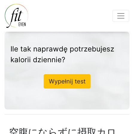
Ile tak naprawdę potrzebujesz
kalorii dziennie?
Wypełnij test
空腹にならずに摂取カロ