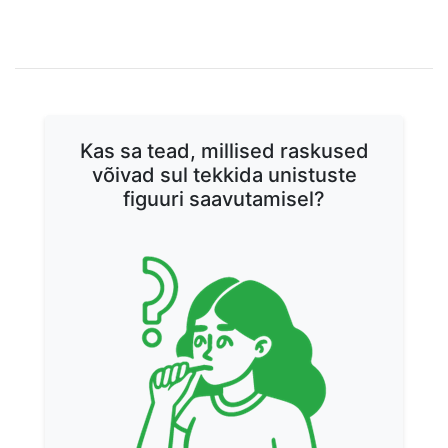
ekspertarvamus
Alkoholi kalorite mõistmine: Praktiline
DIEEDID
vähendada kaloraaži ilma nälga jäämata
DIEEDID
juhend neile, kes peavad dieeti
DIEEDID
DIEEDID
Kas sa tead, millised raskused
võivad sul tekkida unistuste
figuuri saavutamisel?