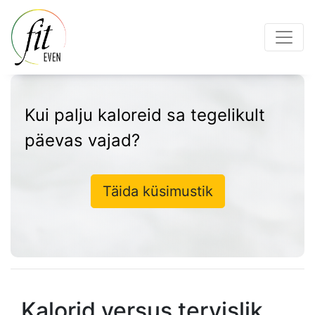
Kui palju kaloreid sa tegelikult
päevas vajad?
Täida küsimustik
Kalorid versus tervislik