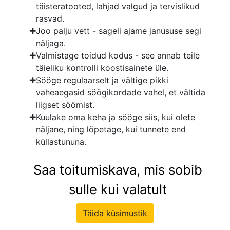
täisteratooted, lahjad valgud ja tervislikud
rasvad.
Joo palju vett - sageli ajame janususe segi
näljaga.
Valmistage toidud kodus - see annab teile
täieliku kontrolli koostisainete üle.
Sööge regulaarselt ja vältige pikki
vaheaegasid söögikordade vahel, et vältida
liigset söömist.
Kuulake oma keha ja sööge siis, kui olete
näljane, ning lõpetage, kui tunnete end
küllastununa.
Saa toitumiskava, mis sobib
sulle kui valatult
Täida küsimustik