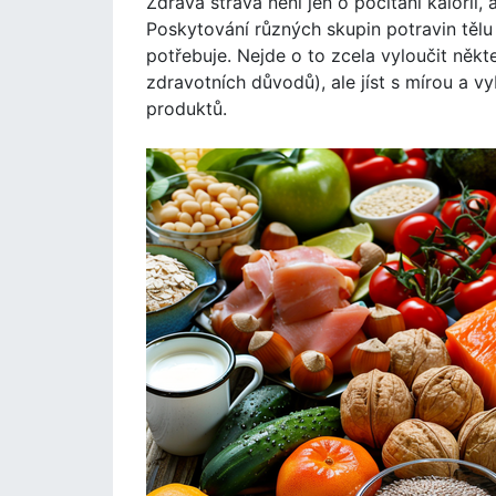
Zdravá strava není jen o počítání kalorií,
Poskytování různých skupin potravin tělu 
potřebuje. Nejde o to zcela vyloučit někt
zdravotních důvodů), ale jíst s mírou a vy
produktů.