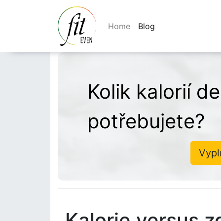
Home
Blog
Kolik kalorií 
potřebujete?
Vypl
Kalorie versus z