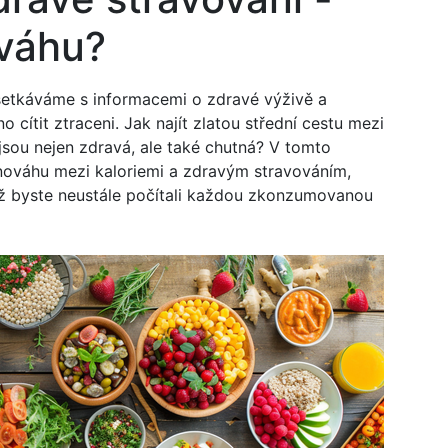
ováhu?
setkáváme s informacemi o zdravé výživě a
 cítit ztraceni. Jak najít zlatou střední cestu mezi
 jsou nejen zdravá, ale také chutná? V tomto
vnováhu mezi kaloriemi a zdravým stravováním,
niž byste neustále počítali každou zkonzumovanou