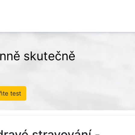
denně skutečně
ňte test
dravé stravování -