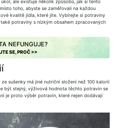
úkol, ale existuje několik způsobů, jak si tento
, místo toho, abyste se zaměřovali na každou
vé kvalitě jídla, které jíte. Vybírejte si potraviny
 a také potraviny s nízkým obsahem zpracovaných
ETA NEFUNGUJE?
JTE SE, PROČ >>
í
í ze sušenky má jiné nutriční složení než 100 kalorií
že být stejný, výživová hodnota těchto potravin se
ní je proto výběr potravin, které nejen dodávají