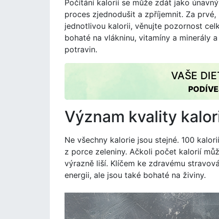
Počítání kalorií se může zdát jako únavný 
proces zjednodušit a zpříjemnit. Za prvé
jednotlivou kalorii, věnujte pozornost celko
bohaté na vlákninu, vitamíny a minerály
potravin.
VAŠE DI
PODÍVE
Význam kvality kalori
Ne všechny kalorie jsou stejné. 100 kalori
z porce zeleniny. Ačkoli počet kalorií mů
výrazně liší. Klíčem ke zdravému stravová
energii, ale jsou také bohaté na živiny.