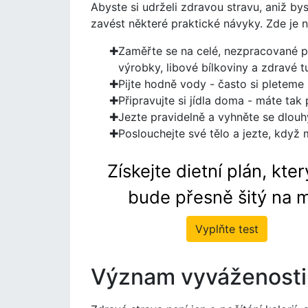
Abyste si udrželi zdravou stravu, aniž bys
zavést některé praktické návyky. Zde je 
Zaměřte se na celé, nezpracované po
výrobky, libové bílkoviny a zdravé t
Pijte hodně vody - často si pleteme
Připravujte si jídla doma - máte tak
Jezte pravidelně a vyhněte se dlouhý
Poslouchejte své tělo a jezte, když m
Získejte dietní plán, kte
bude přesně šitý na m
Vyplňte test
Význam vyváženosti