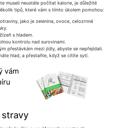
te museli neustále počítat kalorie, je důležité
několik tipů, které vám s tímto úkolem pomohou:
traviny, jako je zelenina, ovoce, celozrnné
uky.
 žízeň s hladem.
 plnou kontrolu nad surovinami.
m přestávkám mezi jídly, abyste se nepřejídali.
áte hlad, a přestaňte, když se cítíte sytí.
rý vám
íru
 stravy