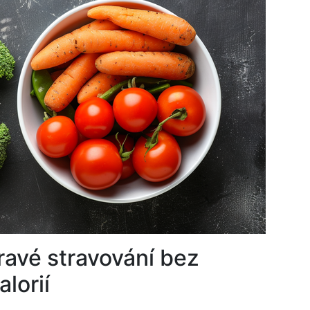
dravé stravování bez
lorií