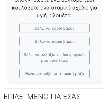
και λάβετε ένα ατομικό σχέδιο για
υγιή σιλουέτα.
Θέλω να χάσω βάρος
Θέλω να πάρω βάρος
Θέλω να αλλάξω τις διατροφικές
μου συνήθειες
Θέλω να αυξήσω τη μυϊκή μάζα
ΕΠΙΛΕΓΜΈΝΟ ΓΙΑ ΕΣΆΣ
Ποια είναι τα οφέλη για την υγεία από την
Αιφνιδιαστικές πηγές κρυμμένων
Υγιεινά σνακ για την εργασία - εύκολα στην
Σνακ για άτομα σε δίαιτα: νόστιμες
απώλεια υπερβολικού βάρους;
θερμίδων στη διατροφή σας - τι να
Σύγκριση θερμίδων δημοφιλών σνακ -
προετοιμασία και χαμηλά σε θερμίδες