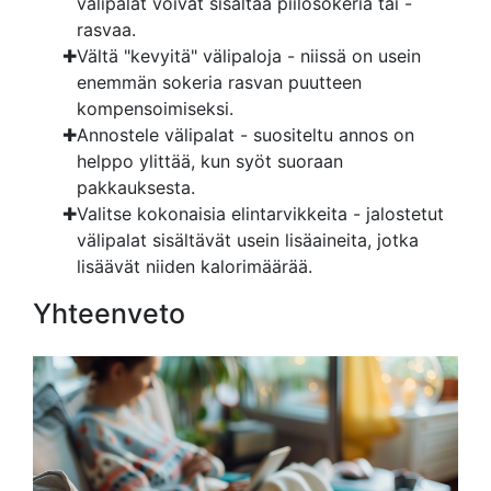
välipalat voivat sisältää piilosokeria tai -
rasvaa.
Vältä "kevyitä" välipaloja - niissä on usein
enemmän sokeria rasvan puutteen
kompensoimiseksi.
Annostele välipalat - suositeltu annos on
helppo ylittää, kun syöt suoraan
pakkauksesta.
Valitse kokonaisia elintarvikkeita - jalostetut
välipalat sisältävät usein lisäaineita, jotka
lisäävät niiden kalorimäärää.
Yhteenveto