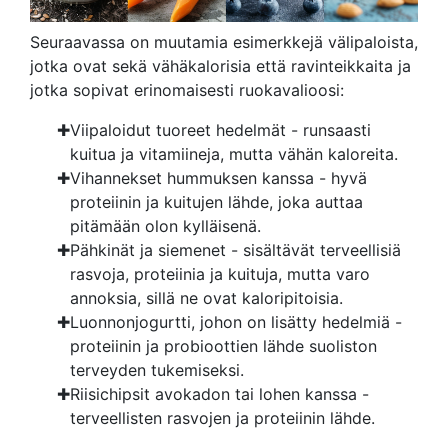
Seuraavassa on muutamia esimerkkejä välipaloista,
jotka ovat sekä vähäkalorisia että ravinteikkaita ja
jotka sopivat erinomaisesti ruokavalioosi:
Viipaloidut tuoreet hedelmät - runsaasti
kuitua ja vitamiineja, mutta vähän kaloreita.
Vihannekset hummuksen kanssa - hyvä
proteiinin ja kuitujen lähde, joka auttaa
pitämään olon kylläisenä.
Pähkinät ja siemenet - sisältävät terveellisiä
rasvoja, proteiinia ja kuituja, mutta varo
annoksia, sillä ne ovat kaloripitoisia.
Luonnonjogurtti, johon on lisätty hedelmiä -
proteiinin ja probioottien lähde suoliston
terveyden tukemiseksi.
Riisichipsit avokadon tai lohen kanssa -
terveellisten rasvojen ja proteiinin lähde.