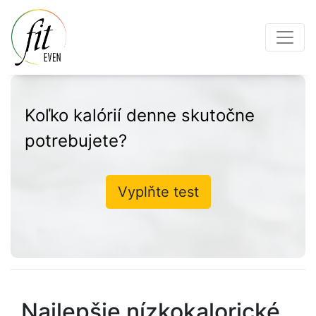
Koľko kalórií denne skutočne
potrebujete?
Vyplňte test
Najlepšie nízkokalorické