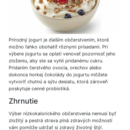
Prírodný jogurt je ďalším občerstvením, ktoré
možno ľahko obohatiť rôznymi prísadami. Pri
výbere jogurtu sa oplatí venovať pozornosť jeho
zloženiu, aby ste sa vyhli pridanému cukru.
Pridaním čerstvého ovocia, orechov alebo
dokonca horkej čokolády do jogurtu môžete
vytvoriť chutnú a sýtu desiatu, ktorá zároveň
poskytuje cenné probiotiká.
Zhrnutie
Výber nízkokalorického občerstvenia nemusí byť
zložitý a pestrá strava plná zdravých možností
vám pomôže udržať si zdravý životný štýl.