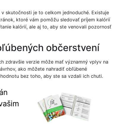
e v skutočnosti je to celkom jednoduché. Existuje
ránok, ktoré vám pomôžu sledovať príjem kalórií
tanie kalórií, ale aj to, aby ste venovali pozornosť
obľúbených občerstvení
ch zdravšie verzie môže mať významný vplyv na
 návrhov, ako môžete nahradiť obľúbené
ú hodnotu bez toho, aby ste sa vzdali ich chuti.
lán
vašim