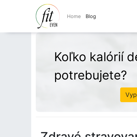
Home
Blog
Koľko kalórií 
potrebujete?
Vyp
Zdravé stravovan