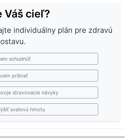
e Váš cieľ?
ajte individuálny plán pre zdravú
ostavu.
em schudnúť
cem pribrať
voje stravovacie návyky
ýšiť svalovú hmotu
Zdrowe przekąski na
Môže byť
avých
każdą porę dnia –
prístup k
cké porovnanie
občerstvenie
alorických
propozycje
u: Ako si
Aké občerstvenie si
ných pochutín
súčasťou zdravej
tvení ideálnych
niskokalorycznych