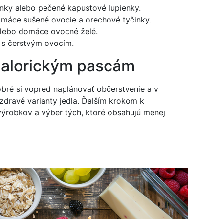
enky alebo pečené kapustové lupienky.
omáce sušené ovocie a orechové tyčinky.
alebo domáce ovocné želé.
 s čerstvým ovocím.
 kalorickým pascám
obré si vopred naplánovať občerstvenie a v
zdravé varianty jedla. Ďalším krokom k
 výrobkov a výber tých, ktoré obsahujú menej