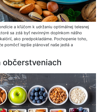
ndície a kľúčom k udržaniu optimálnej telesnej
 ktoré sa zdá byť nevinným doplnkom nášho
 kalórií, ako predpokladáme. Pochopenie toho,
e pomôcť lepšie plánovať naše jedlá a
h občerstveniach