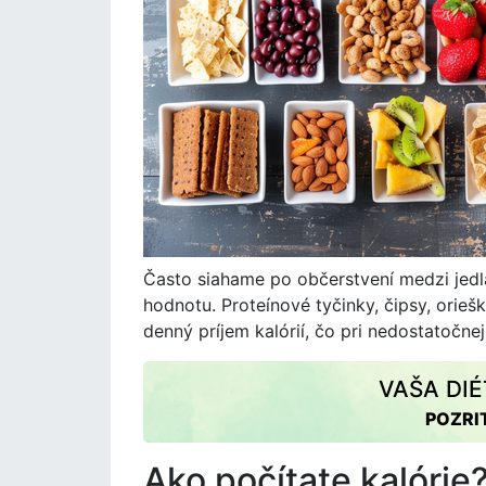
Často siahame po občerstvení medzi jedla
hodnotu. Proteínové tyčinky, čipsy, orie
denný príjem kalórií, čo pri nedostatočnej
VAŠA DI
POZRI
Ako počítate kalórie