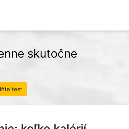
denne skutočne
lňte test
ie: koľko kalórií