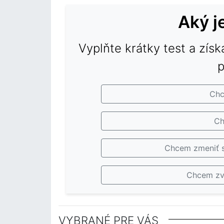
Aký j
Vyplňte krátky test a získ
p
Chc
Ch
Chcem zmeniť s
Chcem zv
10 zdr
Zdravý 
Občerstvenie pre ľudí
Kalori
Aké sú zdravotné
nízkok
Pochopenie kalórií v
alkohol
na diéte: chutné
obľúbe
VYBRANÉ PRE VÁS
Obmedzenie kalórií a
výhody zníženia
občers