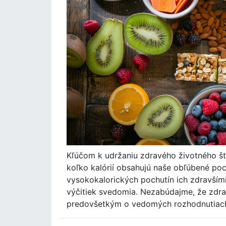
Kľúčom k udržaniu zdravého životného št
koľko kalórií obsahujú naše obľúbené p
vysokokalorických pochutín ich zdravším
výčitiek svedomia. Nezabúdajme, že zdravé 
predovšetkým o vedomých rozhodnutiach,