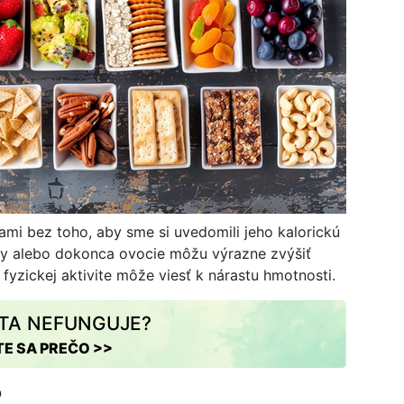
mi bez toho, aby sme si uvedomili jeho kalorickú
šky alebo dokonca ovocie môžu výrazne zvýšiť
 fyzickej aktivite môže viesť k nárastu hmotnosti.
ÉTA NEFUNGUJE?
TE SA PREČO >>
?