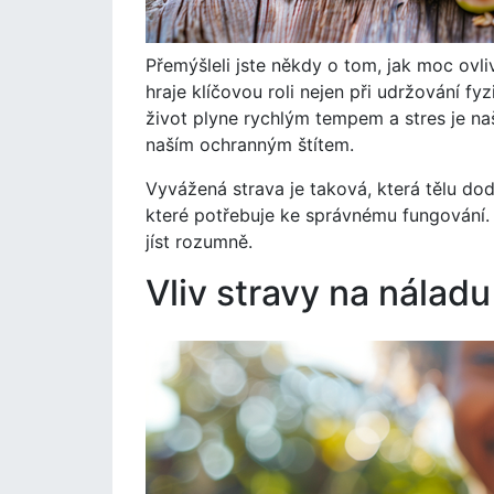
Přemýšleli jste někdy o tom, jak moc ovli
hraje klíčovou roli nejen při udržování fy
život plyne rychlým tempem a stres je n
naším ochranným štítem.
Vyvážená strava je taková, která tělu dod
které potřebuje ke správnému fungování. 
jíst rozumně.
Vliv stravy na nálad