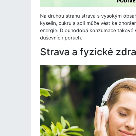
PODÍVE
Na druhou stranu strava s vysokým obsa
kyselin, cukru a soli může vést ke zhorše
energie. Dlouhodobá konzumace takové st
duševních poruch.
Strava a fyzické zdra