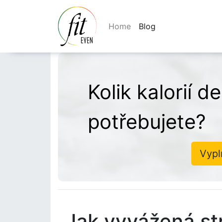
Home
Blog
Kolik kalorií 
potřebujete?
Vypl
Jak vyvážená str