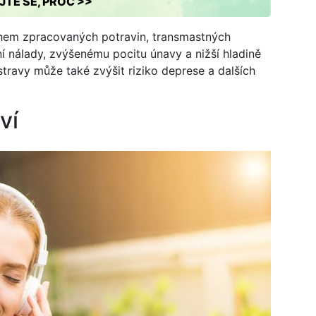
JTE SE, PROČ >>
hem zpracovaných potravin, transmastných
ní nálady, zvýšenému pocitu únavy a nižší hladině
ravy může také zvýšit riziko deprese a dalších
ví