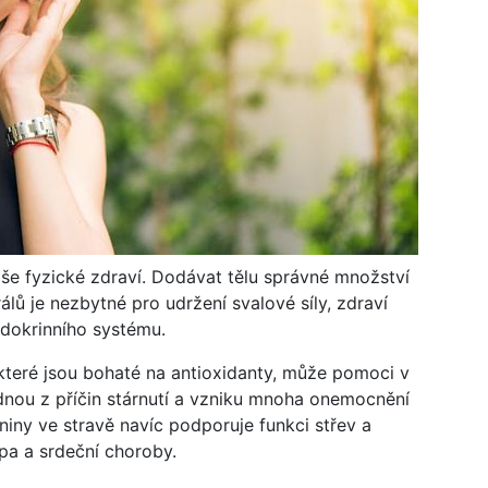
še fyzické zdraví. Dodávat tělu správné množství
rálů je nezbytné pro udržení svalové síly, zdraví
ndokrinního systému.
které jsou bohaté na antioxidanty, může pomoci v
ednou z příčin stárnutí a vzniku mnoha onemocnění
niny ve stravě navíc podporuje funkci střev a
a a srdeční choroby.