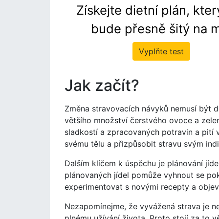
Získejte dietní plán, kte
bude přesně šitý na m
Vyplňte test
Jak začít?
Změna stravovacích návyků nemusí být dra
většího množství čerstvého ovoce a zelen
sladkostí a zpracovaných potravin a pití 
svému tělu a přizpůsobit stravu svým ind
Dalším klíčem k úspěchu je plánování jíd
plánovaných jídel pomůže vyhnout se pok
experimentovat s novými recepty a objev
Nezapomínejme, že vyvážená strava je nej
plnému užívání života. Proto stojí za to 