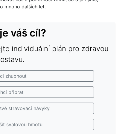
o mnoho dalších let.
je váš cíl?
ejte individuální plán pro zdravou
ostavu.
ci zhubnout
hci přibrat
své stravovací návyky
šit svalovou hmotu
Zdrowe przekąski na