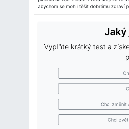
abychom se mohli těšit dobrému zdraví p
Jaký 
Vyplňte krátký test a získ
p
Ch
C
Chci změnit 
Chci zvět