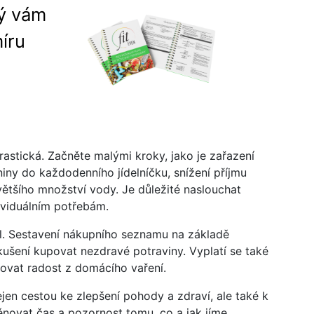
rý vám
íru
stická. Začněte malými kroky, jako je zařazení
iny do každodenního jídelníčku, snížení příjmu
většího množství vody. Je důležité naslouchat
ividuálním potřebám.
el. Sestavení nákupního seznamu na základě
ušení kupovat nezdravé potraviny. Vyplatí se také
ovat radost z domácího vaření.
en cestou ke zlepšení pohody a zdraví, ale také k
věnovat čas a pozornost tomu, co a jak jíme,