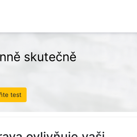
denně skutečně
ňte test
ava ovlivňuje vaši