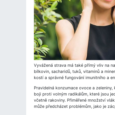
Vyvážená strava má také přímý vliv na na
bílkovin, sacharidů, tuků, vitaminů a mine
kostí a správné fungování imunitního a e
Pravidelná konzumace ovoce a zeleniny, 
boji proti volným radikálům, které jsou j
včetně rakoviny. Přiměřené množství vlák
může předcházet problémům, jako je zácp