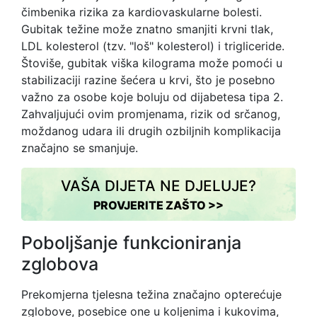
čimbenika rizika za kardiovaskularne bolesti.
Gubitak težine može znatno smanjiti krvni tlak,
LDL kolesterol (tzv. "loš" kolesterol) i trigliceride.
Štoviše, gubitak viška kilograma može pomoći u
stabilizaciji razine šećera u krvi, što je posebno
važno za osobe koje boluju od dijabetesa tipa 2.
Zahvaljujući ovim promjenama, rizik od srčanog,
moždanog udara ili drugih ozbiljnih komplikacija
značajno se smanjuje.
VAŠA DIJETA NE DJELUJE?
PROVJERITE ZAŠTO >>
Poboljšanje funkcioniranja
zglobova
Prekomjerna tjelesna težina značajno opterećuje
zglobove, posebice one u koljenima i kukovima,