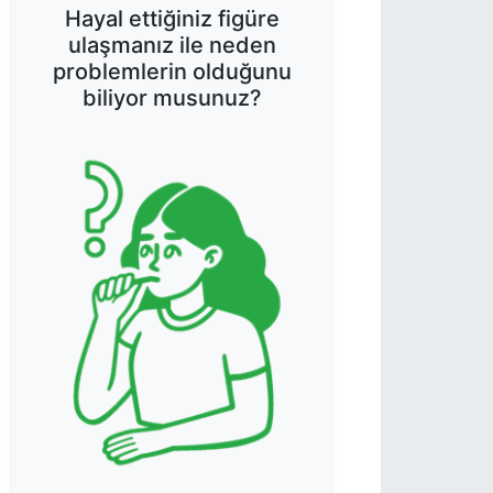
Hayal ettiğiniz figüre
ulaşmanız ile neden
problemlerin olduğunu
biliyor musunuz?