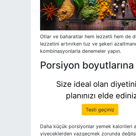
Otlar ve baharatlar hem lezzetli hem de düş
lezzetini artırırken tuz ve şekeri azaltmanız
kombinasyonlarla denemeler yapın.
Porsiyon boyutlarına
Size ideal olan diyetin
planınızı elde edini
Testi geçiniz
Daha küçük porsiyonlar yemek kalorileri a
yiyeceklerden vazgeçmek zorunda değilsin