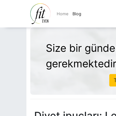
Home
Blog
Size bir günde
gerekmektedi
T
Diyet ipuçları: 