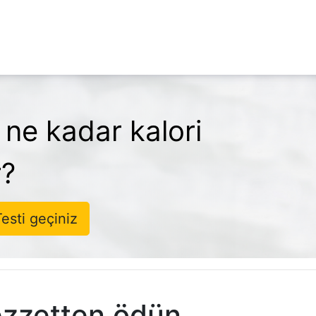
 ne kadar kalori
r?
esti geçiniz
Lezzetten ödün