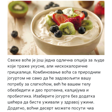
Свеже воће је још једна одлична опција за људе
који траже укусне, али нискокалоричне
грицкалице. Комбиновање воћа са природним
јогуртом не само да ће задовољити вашу
потребу за слаткоћом, већ ће вашем телу
обезбедити и део протеина, калцијума и
пробиотика. Изаберите јогурте без додатка
шећера да бисте уживали у здравој ужини.
Додатно, воћни десерт можете посути чиа