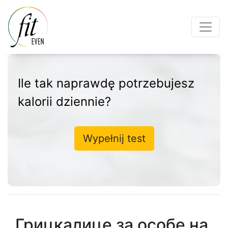
Ile tak naprawdę potrzebujesz
kalorii dziennie?
Wypełnij test
Грицкалице за особе на