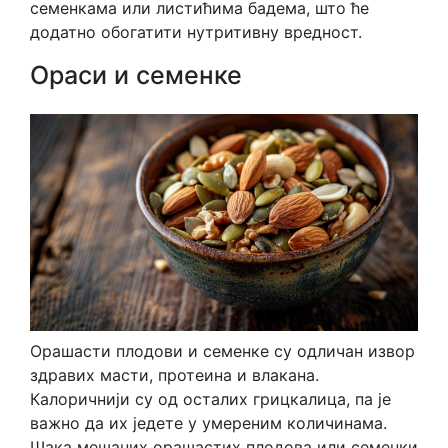
семенкама или листићима бадема, што ће
додатно обогатити нутритивну вредност.
Ораси и семенке
Орашасти плодови и семенке су одличан извор
здравих масти, протеина и влакана.
Калоричнији су од осталих грицкалица, па је
важно да их једете у умереним количинама.
Шака мешаних орашастих плодова или семенки