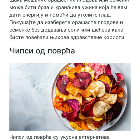
може бити брза и хранљива ужина која ће вам
дати енергију и помоћи да утолите глад.
Покушајте да изаберете орашасте плодове и
семенке без додавања соли или шећера како
бисте повећали њихове здравствене користи.
Чипси од поврћа
Чипси од поврћа су укусна алтернатива