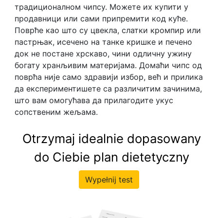
традиционалном чипсу. Можете их купити у
продавници или сами припремити код куће.
Поврће као што су цвекла, слатки кромпир или
пастрњак, исечено на танке кришке и печено
док не постане хрскаво, чини одличну ужину
богату хранљивим материјама. Домаћи чипс од
поврћа није само здравији избор, већ и прилика
да експериментишете са различитим зачинима,
што вам омогућава да прилагодите укус
сопственим жељама.
Otrzymaj idealnie dopasowany
do Ciebie plan dietetyczny
Wypełnij test