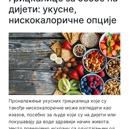
дијети: укусне,
нискокалоричне опције
Проналажење укусних грицкалица које су
такође нискокалоричне може изгледати као
изазов, посебно за људе који су на дијети или
покушавају да воде здравији начин живота.
Често повезујемо исхрану са одустајањем од