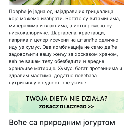
Поврће је једна од најздравијих грицкалица
које можемо изабрати. Богате су витаминима,
минералима и влакнима, а истовремено су
нискокалоричне. Шаргарепа, краставци,
паприка и целер исечени на штапиће одлично
иду уз хумус. Ова комбинација не само да ће
задовољити вашу жељу за хрскавом храном,
већ ће вашем телу обезбедити и вредне
хранљиве материје. Хумус, богат протеинима и
здравим мастима, додатно повећава
нутритивну вредност ове ужине.
TWOJA DIETA NIE DZIAŁA?
ZOBACZ DLACZEGO >>
Воће са природним јогуртом