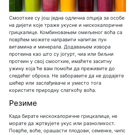
Смоотхие су још једна одлична опција за особе
на дијети које траже укусне и нискокалоричне
грицкалице. Комбиновањем омиљеног воћа са
поврћем можете направити напитак пун
витамина и минерала. Додавањем извора
протеина као што су јогурт, чиа или биљни
протеин у свој смоотхие, имаћете заситну
ужину која ће вам помоћи да преживите до
следећег оброка. Не заборавите да не додајете
шећер или заслађиваче и уместо тога
користите природну слаткоћу воћа.
Резиме
Када бирате нискокалоричне грицкалице, не
морате да жртвујете укус или разноликост.
Поврће, воће, орашасти плодови, семенке, чипс