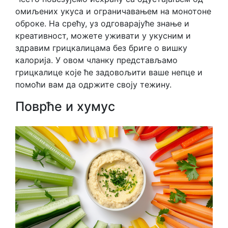
омиљених укуса и ограничавањем на монотоне
оброке. На срећу, уз одговарајуће знање и
креативност, можете уживати у укусним и
здравим грицкалицама без бриге о вишку
калорија. У овом чланку представљамо
грицкалице које ће задовољити ваше непце и
помоћи вам да одржите своју тежину.
Поврће и хумус