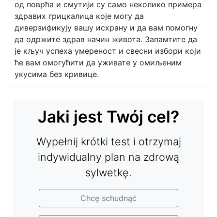
од поврћа и смутији су само неколико примера
здравих грицкалица које могу да
диверзификују вашу исхрану и да вам помогну
да одржите здрав начин живота. Запамтите да
је кључ успеха умереност и свесни избори који
ће вам омогућити да уживате у омиљеним
укусима без кривице.
Jaki jest Twój cel?
Wypełnij krótki test i otrzymaj
indywidualny plan na zdrową
sylwetkę.
Chcę schudnąć