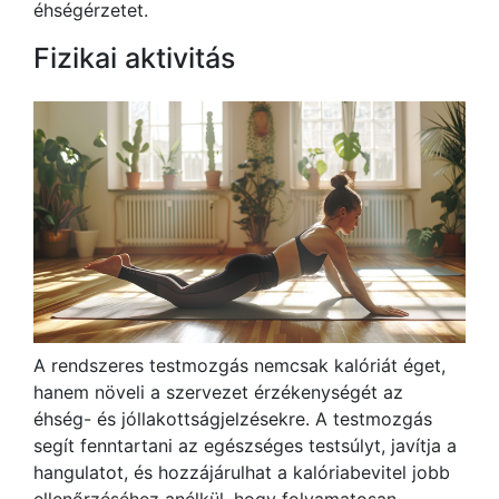
éhségérzetet.
Fizikai aktivitás
A rendszeres testmozgás nemcsak kalóriát éget,
hanem növeli a szervezet érzékenységét az
éhség- és jóllakottságjelzésekre. A testmozgás
segít fenntartani az egészséges testsúlyt, javítja a
hangulatot, és hozzájárulhat a kalóriabevitel jobb
ellenőrzéséhez anélkül, hogy folyamatosan