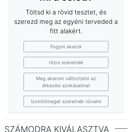
Töltsd ki a rövid tesztet, és
szerezd meg az egyéni terveded a
fitt alakért.
Fogyni akarok
Hízni szeretnék
Meg akarom változtatni az
étkezési szokásaimat
Izomtömeget szeretnék növelni
SZÁMODRA KIVÁLASZTVA
Népszerű rágcsálnivalók kalória-
Milyen egészségügyi előnyei vannak a