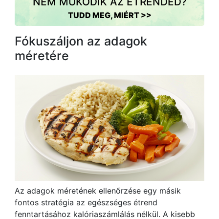
NEM MŰKÖDIK AZ ÉTRENDED?
TUDD MEG, MIÉRT >>
Fókuszáljon az adagok
méretére
Az adagok méretének ellenőrzése egy másik
fontos stratégia az egészséges étrend
fenntartásához kalóriaszámlálás nélkül. A kisebb