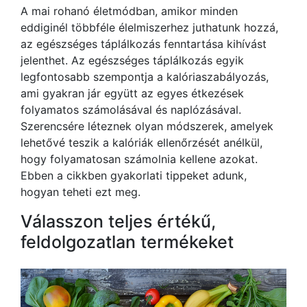
A mai rohanó életmódban, amikor minden
eddiginél többféle élelmiszerhez juthatunk hozzá,
az egészséges táplálkozás fenntartása kihívást
jelenthet. Az egészséges táplálkozás egyik
legfontosabb szempontja a kalóriaszabályozás,
ami gyakran jár együtt az egyes étkezések
folyamatos számolásával és naplózásával.
Szerencsére léteznek olyan módszerek, amelyek
lehetővé teszik a kalóriák ellenőrzését anélkül,
hogy folyamatosan számolnia kellene azokat.
Ebben a cikkben gyakorlati tippeket adunk,
hogyan teheti ezt meg.
Válasszon teljes értékű,
feldolgozatlan termékeket