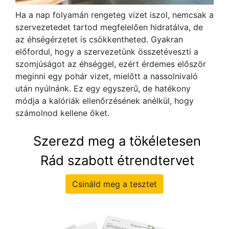
Ha a nap folyamán rengeteg vizet iszol, nemcsak a
szervezetedet tartod megfelelően hidratálva, de
az éhségérzetet is csökkentheted. Gyakran
előfordul, hogy a szervezetünk összetéveszti a
szomjúságot az éhséggel, ezért érdemes először
meginni egy pohár vizet, mielőtt a nassolnivaló
után nyúlnánk. Ez egy egyszerű, de hatékony
módja a kalóriák ellenőrzésének anélkül, hogy
számolnod kellene őket.
Szerezd meg a tökéletesen
Rád szabott étrendtervet
Csináld meg a tesztet