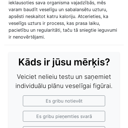
ieklausoties sava organisma vajadzībās, mēs
varam baudīt veselīgu un sabalansētu uzturu,
apsēsti neskaitot katru kaloriju. Atcerieties, ka
veselīgs uzturs ir process, kas prasa laiku,
pacietību un regularitāti, taču tā sniegtie ieguvumi
ir nenovērtējami.
Kāds ir jūsu mērķis?
Veiciet nelieiu testu un saņemiet
individuālu plānu veselīgai figūrai.
Es gribu notievēt
Es gribu pieņemties svarā