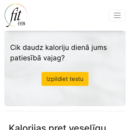
Cik daudz kaloriju dienā jums
patiesībā vajag?
Izpildiet testu
Kalorijas pret veselīgu