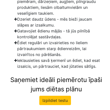
piemēram, dārzeņiem, augļiem, pilngraudu
produktiem, liesām olbaltumvielām un
veselīgiem taukiem.
Dzeriet daudz ūdens - mēs bieži jaucam
slāpes ar izsalkumu.
Gatavojiet ēdienu mājās - tā jūs pilnībā
kontrolējat sastāvdaļas.
Ēdiet regulāri un izvairieties no lieliem
pārtraukumiem starp ēdienreizēm, lai
izvairītos no pārēšanās.
Ieklausieties savā ķermenī un ēdiet, kad esat
izsalcis, un pārtrauciet, kad jūtaties sātīgs.
Saņemiet ideāli piemērotu īpaši
jums diētas plānu
Izpildiet testu