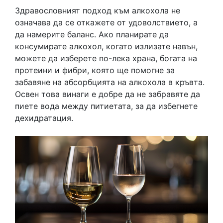
Здравословният подход към алкохола не
означава да се откажете от удоволствието, а
да намерите баланс. Ако планирате да
консумирате алкохол, когато излизате навън,
можете да изберете по-лека храна, богата на
протеини и фибри, която ще помогне за
забавяне на абсорбцията на алкохола в кръвта.
Освен това винаги е добре да не забравяте да
пиете вода между питиетата, за да избегнете
дехидратация.