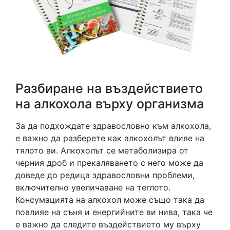
Разбиране на въздействието
на алкохола върху организма
За да подхождате здравословно към алкохола,
е важно да разберете как алкохолът влияе на
тялото ви. Алкохолът се метаболизира от
черния дроб и прекаляването с него може да
доведе до редица здравословни проблеми,
включително увеличаване на теглото.
Консумацията на алкохол може също така да
повлияе на съня и енергийните ви нива, така че
е важно да следите въздействието му върху