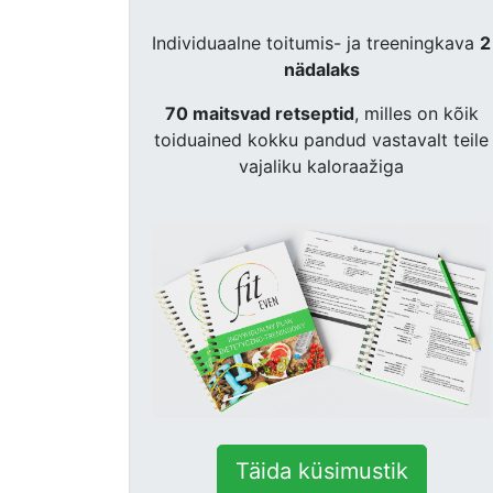
Individuaalne toitumis- ja treeningkava
2
nädalaks
70 maitsvad retseptid
, milles on kõik
toiduained kokku pandud vastavalt teile
vajaliku kaloraažiga
Täida küsimustik