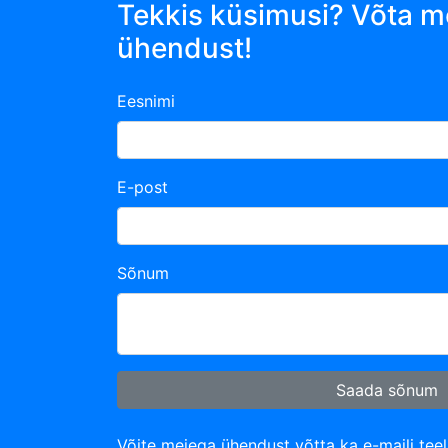
Tekkis küsimusi? Võta m
ühendust!
Eesnimi
E-post
Sõnum
Saada sõnum
Võite meiega ühendust võtta ka e-maili tee