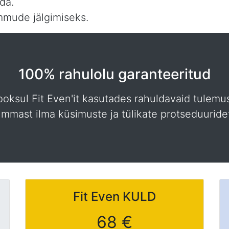
ada.
mmude jälgimiseks.
100% rahulolu garanteeritud
ooksul Fit Even'it kasutades rahuldavaid tulemu
mmast ilma küsimuste ja tülikate protseduuride
Fit Even
KULD
68 €