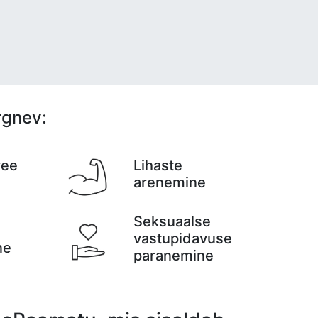
rgnev:
vee
Lihaste
arenemine
Seksuaalse
vastupidavuse
ne
paranemine