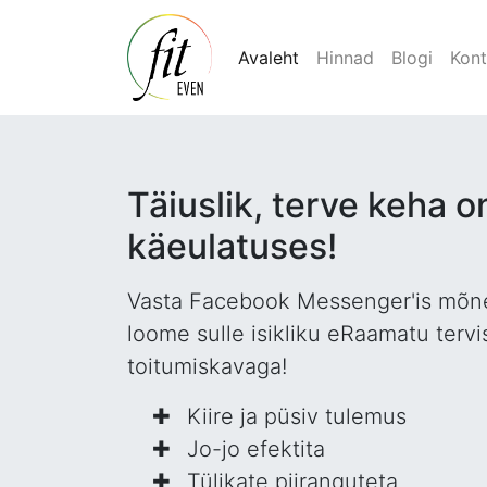
Avaleht
Hinnad
Blogi
Kont
Täiuslik, terve keha o
käeulatuses!
Vasta Facebook Messenger'is mõne
loome sulle isikliku eRaamatu tervi
toitumiskavaga!
Kiire ja püsiv tulemus
Jo-jo efektita
Tülikate piiranguteta