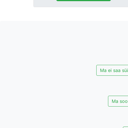
Ma ei saa süü
Ma soov