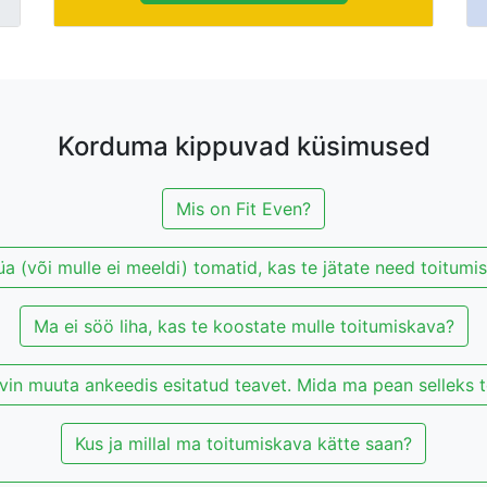
Korduma kippuvad küsimused
Mis on Fit Even?
a (või mulle ei meeldi) tomatid, kas te jätate need toitumi
Ma ei söö liha, kas te koostate mulle toitumiskava?
in muuta ankeedis esitatud teavet. Mida ma pean selleks
Kus ja millal ma toitumiskava kätte saan?