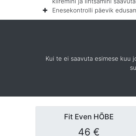
kiiremini ja lihtsamini saavut
Enesekontrolli päevik edusa
Kui te ei saavuta esimese kuu j
su
Fit Even
HÕBE
46 €