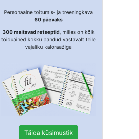
Personaalne toitumis- ja treeningkava
60 päevaks
300 maitsvad retseptid
, milles on kõik
toiduained kokku pandud vastavalt teile
vajaliku kaloraažiga
Täida küsimustik