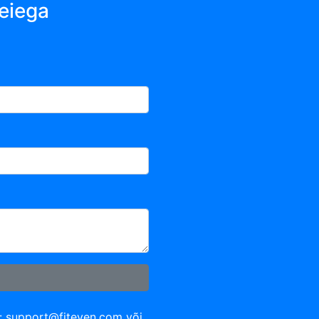
eiega
l:
support@fiteven.com
või