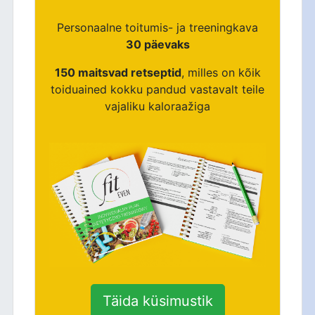
Personaalne toitumis- ja treeningkava
30 päevaks
150 maitsvad retseptid
, milles on kõik
toiduained kokku pandud vastavalt teile
vajaliku kaloraažiga
Täida küsimustik