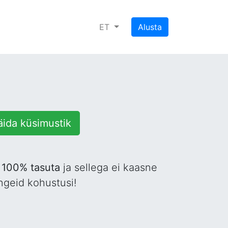
ET
Alusta
äida küsimustik
n
100% tasuta
ja sellega ei kaasne
ngeid kohustusi!