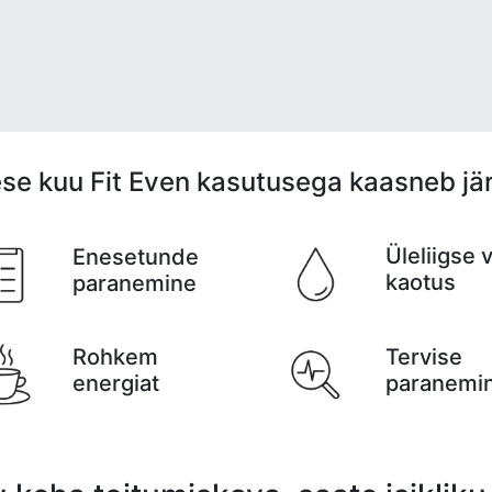
se kuu Fit Even kasutusega kaasneb jä
Üleliigse 
Enesetunde
kaotus
paranemine
Rohkem
Tervise
energiat
paranemi