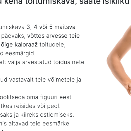
ku keha toitumiskava, saate isikli
itumiskava
3, 4 või 5 maitsva
 päevaks,
võttes arvesse teie
a õige kaloraaž
toitudele,
ud eesmärgid.
elt välja arvestatud toiduainete
ud vastavalt teie võimetele ja
hoolitseda oma figuuri eest
tkes reisides või peol.
saks ja kiireks ostlemiseks.
mis aitavad teie eesmärke