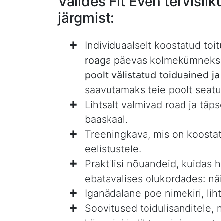
Valides Fit Even tervisli
järgmist:
Individuaalselt koostatud to
roaga
päevas kolmekümneks
poolt välistatud toiduained j
saavutamaks teie poolt seat
Lihtsalt valmivad road ja täps
baaskaal.
Treeningkava, mis on koostat
eelistustele.
Praktilisi nõuandeid, kuidas 
ebatavalises olukordades: näi
Iganädalane poe nimekiri, liht
Soovitused toidulisanditele, 