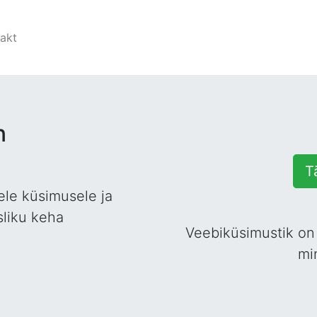
akt
n
T
le küsimusele ja
sliku keha
Veebiküsimustik o
mi