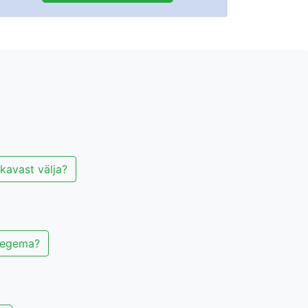
skavast välja?
 tegema?