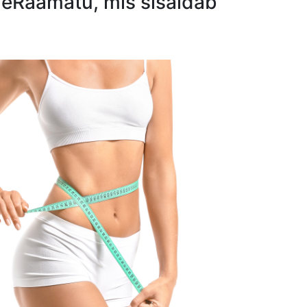
ku eRaamatu, mis sisaldab