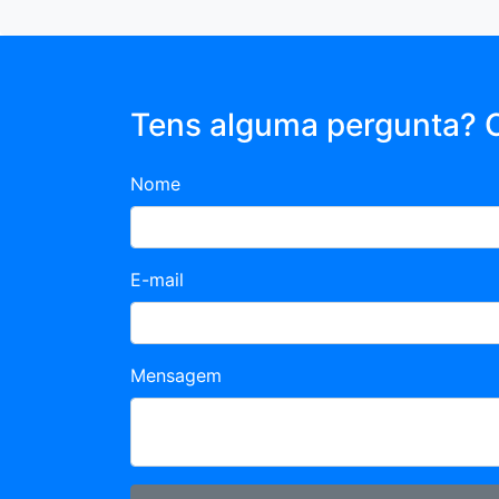
Tens alguma pergunta? 
Nome
E-mail
Mensagem