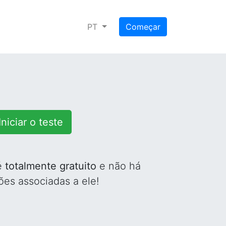
PT
Começar
Iniciar o teste
é
totalmente gratuito
e não há
ões associadas a ele!