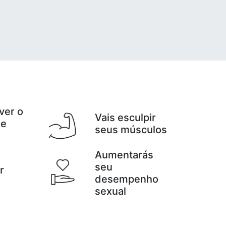
ver o
Vais esculpir
de
seus músculos
Aumentarás
seu
r
desempenho
e
sexual