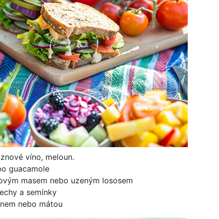
oznové víno, meloun.
bo guacamole
libovým masem nebo uzeným lososem
řechy a semínky
ronem nebo mátou