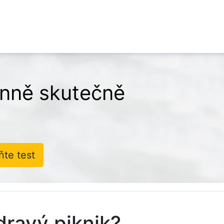
denně skutečně
ňte test
dravý piknik?