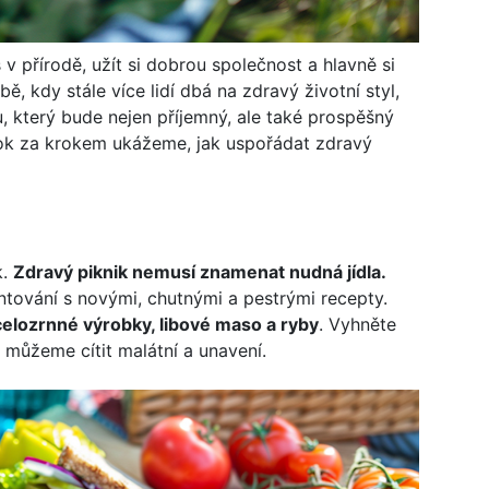
čas v přírodě, užít si dobrou společnost a hlavně si
, kdy stále více lidí dbá na zdravý životní styl,
u, který bude nejen příjemný, ale také prospěšný
ok za krokem ukážeme, jak uspořádat zdravý
k.
Zdravý piknik nemusí znamenat nudná jídla.
ntování s novými, chutnými a pestrými recepty.
celozrnné výrobky, libové maso a ryby
. Vyhněte
 můžeme cítit malátní a unavení.