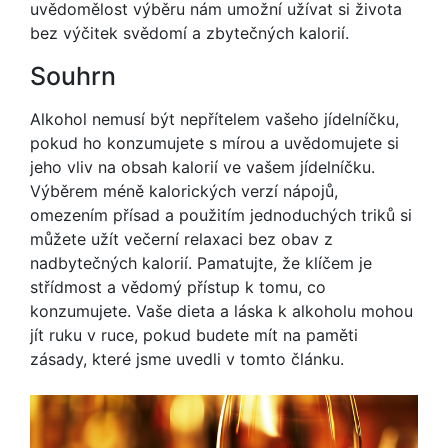
uvědomělost výběru nám umožní užívat si života
bez výčitek svědomí a zbytečných kalorií.
Souhrn
Alkohol nemusí být nepřítelem vašeho jídelníčku,
pokud ho konzumujete s mírou a uvědomujete si
jeho vliv na obsah kalorií ve vašem jídelníčku.
Výběrem méně kalorických verzí nápojů,
omezením přísad a použitím jednoduchých triků si
můžete užít večerní relaxaci bez obav z
nadbytečných kalorií. Pamatujte, že klíčem je
střídmost a vědomý přístup k tomu, co
konzumujete. Vaše dieta a láska k alkoholu mohou
jít ruku v ruce, pokud budete mít na paměti
zásady, které jsme uvedli v tomto článku.