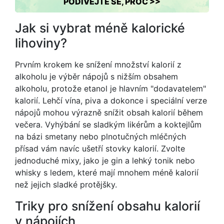
PODÍVEJTE SE, PROČ >>
Jak si vybrat méně kalorické
lihoviny?
Prvním krokem ke snížení množství kalorií z
alkoholu je výběr nápojů s nižším obsahem
alkoholu, protože etanol je hlavním "dodavatelem"
kalorií. Lehčí vína, piva a dokonce i speciální verze
nápojů mohou výrazně snížit obsah kalorií během
večera. Vyhýbání se sladkým likérům a koktejlům
na bázi smetany nebo plnotučných mléčných
přísad vám navíc ušetří stovky kalorií. Zvolte
jednoduché mixy, jako je gin a lehký tonik nebo
whisky s ledem, které mají mnohem méně kalorií
než jejich sladké protějšky.
Triky pro snížení obsahu kalorií
v nápojích