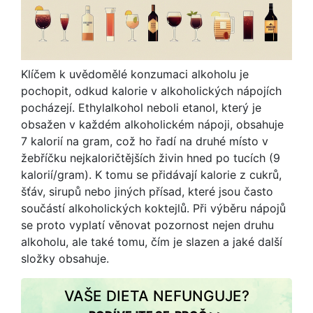
Klíčem k uvědomělé konzumaci alkoholu je
pochopit, odkud kalorie v alkoholických nápojích
pocházejí. Ethylalkohol neboli etanol, který je
obsažen v každém alkoholickém nápoji, obsahuje
7 kalorií na gram, což ho řadí na druhé místo v
žebříčku nejkaloričtějších živin hned po tucích (9
kalorií/gram). K tomu se přidávají kalorie z cukrů,
šťáv, sirupů nebo jiných přísad, které jsou často
součástí alkoholických koktejlů. Při výběru nápojů
se proto vyplatí věnovat pozornost nejen druhu
alkoholu, ale také tomu, čím je slazen a jaké další
složky obsahuje.
VAŠE DIETA NEFUNGUJE?