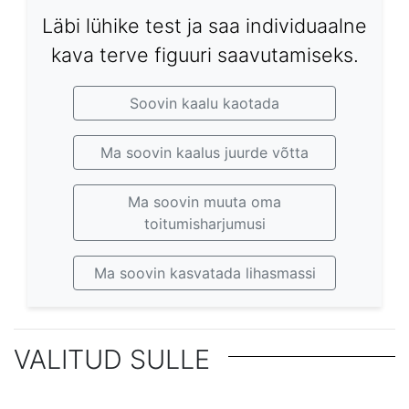
Läbi lühike test ja saa individuaalne
kava terve figuuri saavutamiseks.
Soovin kaalu kaotada
Ma soovin kaalus juurde võtta
Ma soovin muuta oma
toitumisharjumusi
Ma soovin kasvatada lihasmassi
VALITUD SULLE
Millised on ülekaalu kaotamise tervislikud
10 tervislikku madala kalorsusega suupistet,
eelised?
Tervislikud suupisted tööle - lihtne
mis sobivad ideaalselt õhtuks
Tervislik toitumine: kui palju kaloreid on sinu
DIEEDID