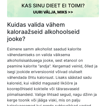
KAS SINU DIEET EI TOIMI?
UURI VÄLJA, MIKS >>
Kuidas valida vähem
kaloraažseid alkohoolseid
jooke?
Esimene samm alkoholist saadud kalorite
vähendamiseks on valida väiksema
alkoholisisaldusega jooke, sest etanool on
peamine kalorite "andja". Kergemad veinid, õlled ja
isegi jookide eriversioonid võivad oluliselt
vähendada õhtu kalorsust. Lisaks säästad sadu
kaloreid, kui väldid magusaid likööre ja
koorepõhiseid kokteile või täisrasvaseid
piimalisandeid. Valige lihtsad segud, nagu džinn ja
kerge toonik või jääga viski, mis on palju
kalorivaesemad kui nende suhkrurikkad vasted.