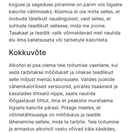
koguse ja sageduse piiramine on parim viis liigsete
kalorite vältimiseks. Küsimus ei ole mitte selles, et
loobuda täielikult naudingutest, vaid selles, et
suhtuda teadlikult sellesse, mida me joome.
Tasakaal ja teadlik valik võimaldavad meil nautida
elu ilma kahetsuseta või tarbetute kaloriteta.
Kokkuvõte
Alkohol ei pea olema teie toitumise vaenlane, kui
seda tarbitakse mõõdukalt ja ollakse teadlikud
selle mõjust menüü kalorsusele. Valides jookide
vähemkalorilised versioonid, piirates lisaaineid ja
kasutades lihtsaid nippe, saate nautida
lõõgastavat õhtut, ilma et peaksite muretsema
liigsete kalorite pärast. Pidage meeles, et
võtmetähtsusega on mõõdukus ja teadlik
lähenemine sellele, mida te tarbite. Teie toitumine
ja armastus alkoholi vastu võivad käia käsikäes,