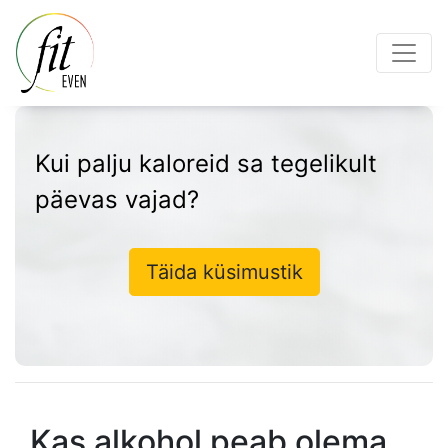
Kui palju kaloreid sa tegelikult
päevas vajad?
Täida küsimustik
Kas alkohol peab olema