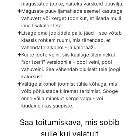
magustatud jooke, näiteks värskeid puuvilju.
Magusate puuviljamahlade asemel kasutage
vahuvett või kerget toonikut, et lisada mulli
ilma lisakaloriteta.
Lisage oma jookidele palju jääd - see võtab
klaasis rohkem ruumi, mis tähendab, et
vähendate alkoholi- ja kaloraaži.
Kui te joote veini, siis kaaluge üleminekut
"spritzer'i" versioonile - pool veini, pool
vahuveini. See vähendab oluliselt teie joogi
kalorsust.
Vältige alkoholi joomist tühja kõhuga, mis
võib põhjustada kiiremat tarbimist. Sööge
enne välja minekut kerge valgu- või
kiudainerikas suupiste.
Saa toitumiskava, mis sobib
sulle kui valatult