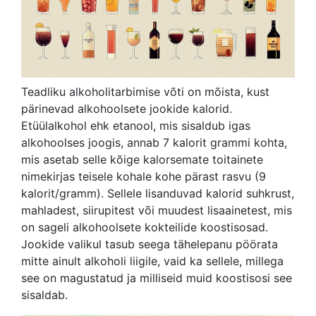
Teadliku alkoholitarbimise võti on mõista, kust
pärinevad alkohoolsete jookide kalorid.
Etüülalkohol ehk etanool, mis sisaldub igas
alkohoolses joogis, annab 7 kalorit grammi kohta,
mis asetab selle kõige kalorsemate toitainete
nimekirjas teisele kohale kohe pärast rasvu (9
kalorit/gramm). Sellele lisanduvad kalorid suhkrust,
mahladest, siirupitest või muudest lisaainetest, mis
on sageli alkohoolsete kokteilide koostisosad.
Jookide valikul tasub seega tähelepanu pöörata
mitte ainult alkoholi liigile, vaid ka sellele, millega
see on magustatud ja milliseid muid koostisosi see
sisaldab.