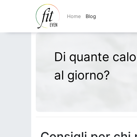
Home
Blog
Di quante cal
al giorno?
Consigli per chi