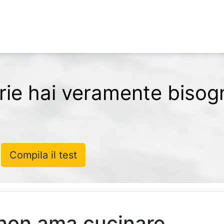
orie hai veramente bisog
Compila il test
 non ama cucinare