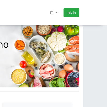
IT
Inizia
no