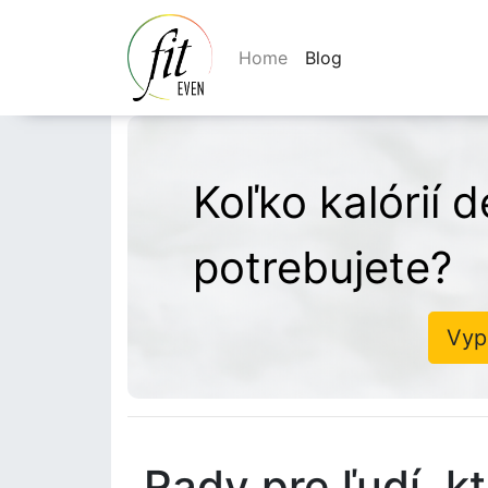
Home
Blog
Koľko kalórií 
potrebujete?
Vyp
Rady pre ľudí, kt