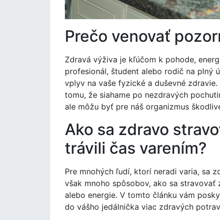
Prečo venovať pozor
Zdravá výživa je kľúčom k pohode, energi
profesionál, študent alebo rodič na plný
vplyv na vaše fyzické a duševné zdravie. 
tomu, že siahame po nezdravých pochutin
ale môžu byť pre náš organizmus škodliv
Ako sa zdravo stravo
trávili čas varením?
Pre mnohých ľudí, ktorí neradi varia, sa 
však mnoho spôsobov, ako sa stravovať zd
alebo energie. V tomto článku vám posky
do vášho jedálnička viac zdravých potraví