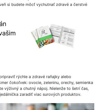
roveň si budete môcť vychutnať zdravé a čerstvé
lán
vašim
ipraviť rýchle a zdravé raňajky alebo
mer čokoľvek: ovocie, zeleninu, orechy, semienka
te výživný a chutný nápoj. Nielenže to šetrí čas,
 jedálnička zaradiť viac surových produktov.