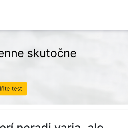
denne skutočne
lňte test
orí neradi varia, ale