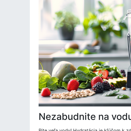
Nezabudnite na vod
Pite veľa vody! Hydratácia je kľúčom k 