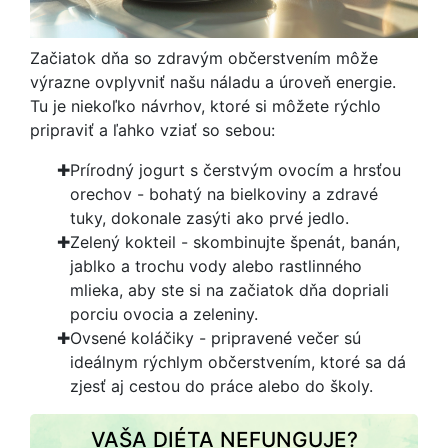
Začiatok dňa so zdravým občerstvením môže
výrazne ovplyvniť našu náladu a úroveň energie.
Tu je niekoľko návrhov, ktoré si môžete rýchlo
pripraviť a ľahko vziať so sebou:
Prírodný jogurt s čerstvým ovocím a hrsťou
orechov - bohatý na bielkoviny a zdravé
tuky, dokonale zasýti ako prvé jedlo.
Zelený kokteil - skombinujte špenát, banán,
jablko a trochu vody alebo rastlinného
mlieka, aby ste si na začiatok dňa dopriali
porciu ovocia a zeleniny.
Ovsené koláčiky - pripravené večer sú
ideálnym rýchlym občerstvením, ktoré sa dá
zjesť aj cestou do práce alebo do školy.
VAŠA DIÉTA NEFUNGUJE?