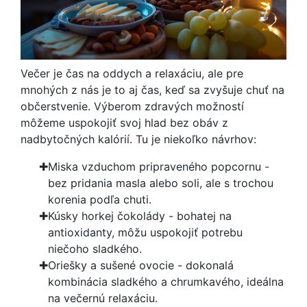
Večer je čas na oddych a relaxáciu, ale pre
mnohých z nás je to aj čas, keď sa zvyšuje chuť na
občerstvenie. Výberom zdravých možností
môžeme uspokojiť svoj hlad bez obáv z
nadbytočných kalórií. Tu je niekoľko návrhov:
Miska vzduchom pripraveného popcornu -
bez pridania masla alebo soli, ale s trochou
korenia podľa chuti.
Kúsky horkej čokolády - bohatej na
antioxidanty, môžu uspokojiť potrebu
niečoho sladkého.
Oriešky a sušené ovocie - dokonalá
kombinácia sladkého a chrumkavého, ideálna
na večernú relaxáciu.