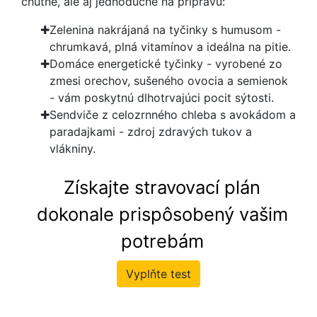
chutné, ale aj jednoduché na prípravu:
Zelenina nakrájaná na tyčinky s humusom -
chrumkavá, plná vitamínov a ideálna na pitie.
Domáce energetické tyčinky - vyrobené zo
zmesi orechov, sušeného ovocia a semienok
- vám poskytnú dlhotrvajúci pocit sýtosti.
Sendviče z celozrnného chleba s avokádom a
paradajkami - zdroj zdravých tukov a
vlákniny.
Získajte stravovací plán
dokonale prispôsobený vašim
potrebám
Vyplňte test