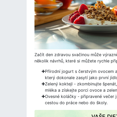
Začít den zdravou svačinou může výrazně o
několik návrhů, které si můžete rychle při
Přírodní jogurt s čerstvým ovocem a 
který dokonale zasytí jako první jídl
Zelený koktejl - zkombinujte špenát
mléka a získejte porci ovoce a zele
Ovesné koláčky - připravené večer js
cestou do práce nebo do školy.
VAŠE DI