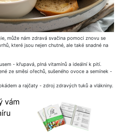
ie, může nám zdravá svačina pomoci znovu se
ávrhů, které jsou nejen chutné, ale také snadné na
sem - křupavá, plná vitamínů a ideální k pití.
ené ze směsi ořechů, sušeného ovoce a semínek -
kádem a rajčaty - zdroj zdravých tuků a vlákniny.
rý vám
íru