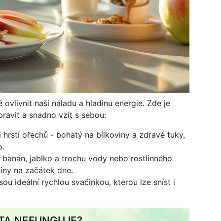
vlivnit naši náladu a hladinu energie. Zde je
pravit a snadno vzít s sebou:
hrstí ořechů - bohatý na bílkoviny a zdravé tuky,
o.
, banán, jablko a trochu vody nebo rostlinného
niny na začátek dne.
ou ideální rychlou svačinkou, kterou lze sníst i
ETA NEFUNGUJE?