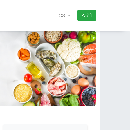
CS
Začít