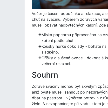
Večer je časem odpočinku a relaxace, ale
chuť na svačinu. Výběrem zdravých varia
museli obávat nadbytečných kalorií. Zde j
Miska popcornu připraveného na vzd
koření podle chuti.
Kousky hořké čokolády - bohaté na 
sladkého.
Oříšky a sušené ovoce - dokonalá k
večerní relaxaci.
Souhrn
Zdravé svačiny mohou být skvělým způsob
aniž byste museli sáhnout po nezdravých v
dbát na pestrost - výběrem potravin z růz
živin. A nezapomínejte pít vodu, která je