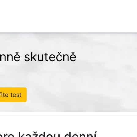
denně skutečně
ňte test
pro každou denní