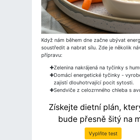
Když nám během dne začne ubývat energ
soustředit a nabrat sílu. Zde je několik n
přípravu:
Zelenina nakrájená na tyčinky s humu
Domácí energetické tyčinky - vyrob
zajistí dlouhotrvající pocit sytosti.
Sendviče z celozrnného chleba s avo
Získejte dietní plán, kte
bude přesně šitý na m
Vyplňte test