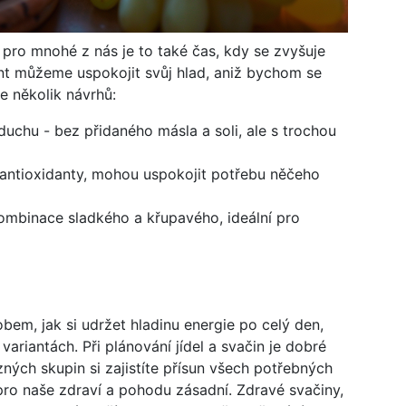
 pro mnohé z nás je to také čas, kdy se zvyšuje
nt můžeme uspokojit svůj hlad, aniž bychom se
e několik návrhů:
uchu - bez přidaného másla a soli, ale s trochou
antioxidanty, mohou uspokojit potřebu něčeho
ombinace sladkého a křupavého, ideální pro
em, jak si udržet hladinu energie po celý den,
ariantách. Při plánování jídel a svačin je dobré
ných skupin si zajistíte přísun všech potřebných
 pro naše zdraví a pohodu zásadní. Zdravé svačiny,