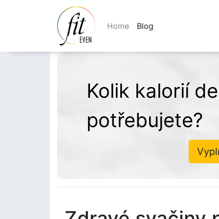
Home
Blog
Kolik kalorií 
potřebujete?
Vypl
Zdravé svačiny 