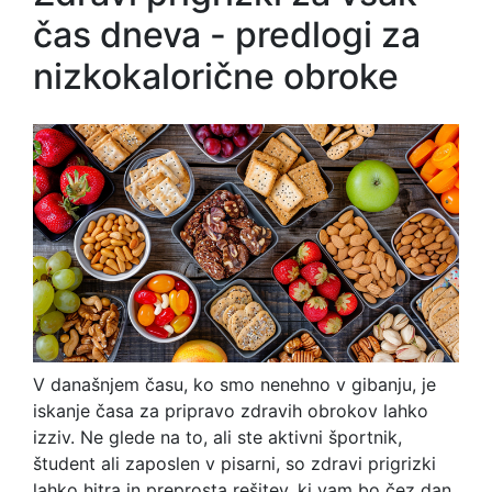
čas dneva - predlogi za
nizkokalorične obroke
V današnjem času, ko smo nenehno v gibanju, je
iskanje časa za pripravo zdravih obrokov lahko
izziv. Ne glede na to, ali ste aktivni športnik,
študent ali zaposlen v pisarni, so zdravi prigrizki
lahko hitra in preprosta rešitev, ki vam bo čez dan