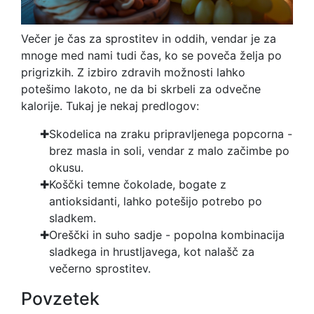
Večer je čas za sprostitev in oddih, vendar je za
mnoge med nami tudi čas, ko se poveča želja po
prigrizkih. Z izbiro zdravih možnosti lahko
potešimo lakoto, ne da bi skrbeli za odvečne
kalorije. Tukaj je nekaj predlogov:
Skodelica na zraku pripravljenega popcorna -
brez masla in soli, vendar z malo začimbe po
okusu.
Koščki temne čokolade, bogate z
antioksidanti, lahko potešijo potrebo po
sladkem.
Oreščki in suho sadje - popolna kombinacija
sladkega in hrustljavega, kot nalašč za
večerno sprostitev.
Povzetek