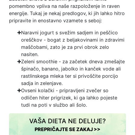
pomembno vpliva na naše razpoloženje in raven
energije. Tukaj je nekaj predlogov, ki jih lahko hitro
pripravite in enostavno vzamete s seboj:
Naravni jogurt s svežim sadjem in peščico
oreščkov - bogat z beljakovinami in zdravimi
maščobami, zato je za prvi obrok zelo
nasiten.
Zeleni smoothie - za začetek dneva zmešajte
špinačo, banano, jabolko in kanček vode ali
rastlinskega mleka ter si privoščite porcijo
sadja in zelenjave.
Ovseni kolački - pripravljeni zvečer so
odličen hiter prigrizek, ki ga lahko pojeste
tudi na poti v službo ali šolo.
VAŠA DIETA NE DELUJE?
PREPRIČAJTE SE ZAKAJ >>