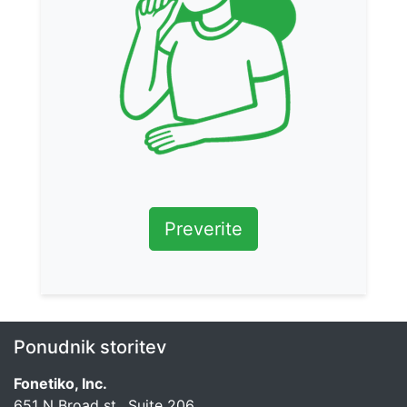
Preverite
Ponudnik storitev
Fonetiko, Inc.
651 N Broad st., Suite 206