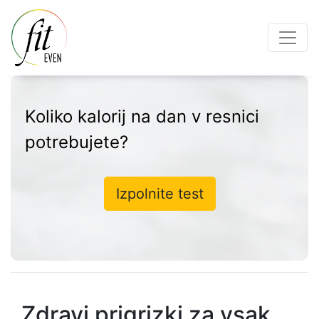
Koliko kalorij na dan v resnici
potrebujete?
Izpolnite test
Zdravi prigrizki za vsak