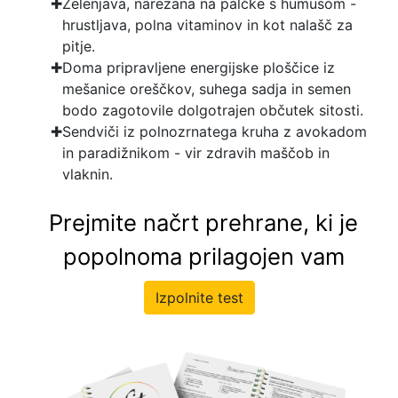
Zelenjava, narezana na palčke s humusom -
hrustljava, polna vitaminov in kot nalašč za
pitje.
Doma pripravljene energijske ploščice iz
mešanice oreščkov, suhega sadja in semen
bodo zagotovile dolgotrajen občutek sitosti.
Sendviči iz polnozrnatega kruha z avokadom
in paradižnikom - vir zdravih maščob in
vlaknin.
Prejmite načrt prehrane, ki je
popolnoma prilagojen vam
Izpolnite test