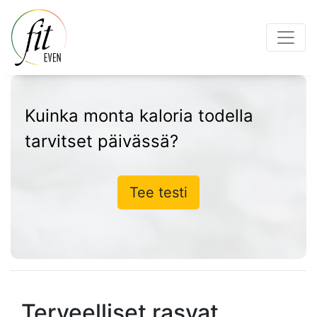
Kuinka monta kaloria todella
tarvitset päivässä?
Tee testi
Terveelliset rasvat