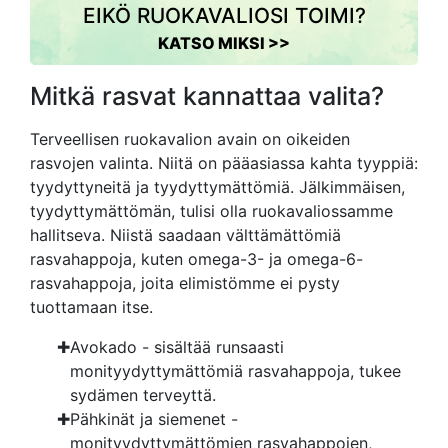
EIKÖ RUOKAVALIOSI TOIMI?
KATSO MIKSI >>
Mitkä rasvat kannattaa valita?
Terveellisen ruokavalion avain on oikeiden
rasvojen valinta. Niitä on pääasiassa kahta tyyppiä:
tyydyttyneitä ja tyydyttymättömiä. Jälkimmäisen,
tyydyttymättömän, tulisi olla ruokavaliossamme
hallitseva. Niistä saadaan välttämättömiä
rasvahappoja, kuten omega-3- ja omega-6-
rasvahappoja, joita elimistömme ei pysty
tuottamaan itse.
Avokado - sisältää runsaasti
monityydyttymättömiä rasvahappoja, tukee
sydämen terveyttä.
Pähkinät ja siemenet -
monityydyttymättömien rasvahappojen,