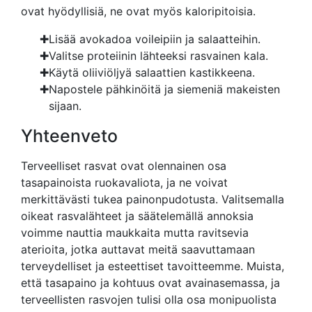
ovat hyödyllisiä, ne ovat myös kaloripitoisia.
Lisää avokadoa voileipiin ja salaatteihin.
Valitse proteiinin lähteeksi rasvainen kala.
Käytä oliiviöljyä salaattien kastikkeena.
Napostele pähkinöitä ja siemeniä makeisten
sijaan.
Yhteenveto
Terveelliset rasvat ovat olennainen osa
tasapainoista ruokavaliota, ja ne voivat
merkittävästi tukea painonpudotusta. Valitsemalla
oikeat rasvalähteet ja säätelemällä annoksia
voimme nauttia maukkaita mutta ravitsevia
aterioita, jotka auttavat meitä saavuttamaan
terveydelliset ja esteettiset tavoitteemme. Muista,
että tasapaino ja kohtuus ovat avainasemassa, ja
terveellisten rasvojen tulisi olla osa monipuolista