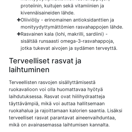
proteiinin, kuitujen sekä vitamiinien ja
kivennäisaineiden lähde.
Oliiviöljy - erinomainen antioksidanttien ja
monityydyttymättömien rasvahappojen lähde.
Rasvainen kala (lohi, makrilli, sardiini) -
sisältää runsaasti omega-3-rasvahappoja,
jotka tukevat aivojen ja sydämen terveyttä.
Terveelliset rasvat ja
laihtuminen
Terveellisten rasvojen sisällyttämisestä
ruokavalioon voi olla huomattavaa hyötyä
laihdutuksessa. Rasvat ovat hiilihydraatteja
täyttävämpiä, mikä voi auttaa hallitsemaan
ruokahalua ja rajoittamaan kalorien saantia. Lisäksi
terveelliset rasvat parantavat aineenvaihduntaa,
mikä on avainasemassa laihtumisen kannalta.