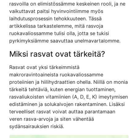
rasvoilla on elimistössämme keskeinen rooli, ja ne
vaikuttavat paitsi hyvinvointiimme myös
laihdutusprosessin tehokkuuteen. Tässä
artikkelissa tarkastelemme, mitä rasvoja
ruokavaliossamme tulisi olla, jotta se tukisi
pyrkimyksiämme saavuttaa unelmavartalomme.
Miksi rasvat ovat tärkeitä?
Rasvat ovat yksi tärkeimmistä
makroravintoaineista ruokavaliossamme
proteiinien ja hiilihydraattien ohella. Niillä on monia
tärkeitä tehtäviä, kuten energian tuottaminen,
rasvaliukoisten vitamiinien (A, D, E, K) imeytymisen
edistäminen ja solukalvojen rakentaminen. Lisäksi
terveelliset rasvat voivat auttaa parantamaan
veren rasva-arvoja ja siten vähentää
sydänsairauksien riskiä.