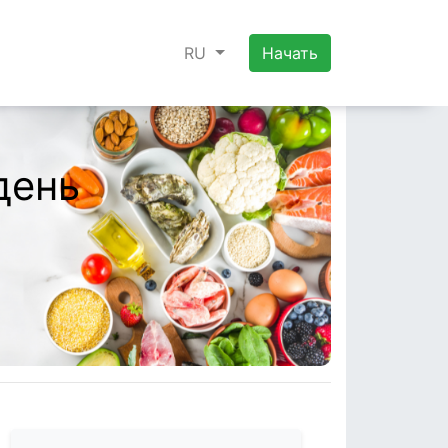
RU
Начать
день