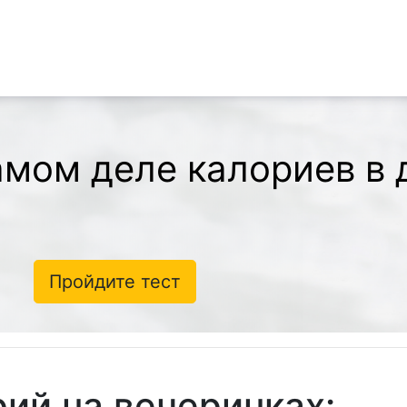
амом деле калориев в 
Пройдите тест
ий на вечеринках: