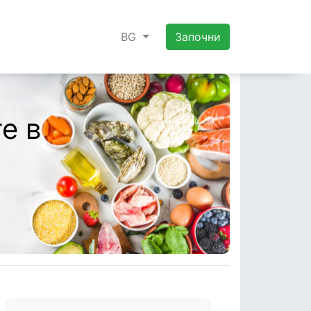
BG
Започни
е в