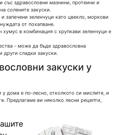
ни със здравословни мазнини, протеини и
 на солените закуски.
 и запечени зеленчуци като цвекло, моркови
нуждата от похапване.
н хумус в комбинация с хрупкави зеленчуци е
ества - може да бъде здравословна
и други сладки закуски.
вословни закуски у
 у дома е по-лесно, отколкото си мислите, и
те. Предлагаме ви няколко лесни рецепти,
Вашите