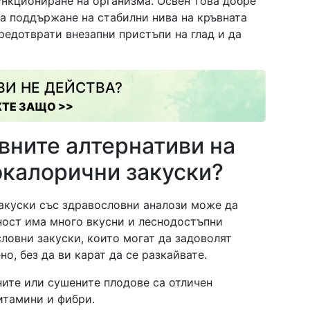
ункциониране на организма. Освен това добре
а поддържане на стабилни нива на кръвната
редотврати внезапни пристъпи на глад и да
ВИ НЕ ДЕЙСТВА?
ТЕ ЗАЩО >>
вните алтернативи на
окалорични закуски?
акуски със здравословни аналози може да
ност има много вкусни и леснодостъпни
словни закуски, които могат да задоволят
о, без да ви карат да се разкайвате.
ите или сушените плодове са отличен
итамини и фибри.