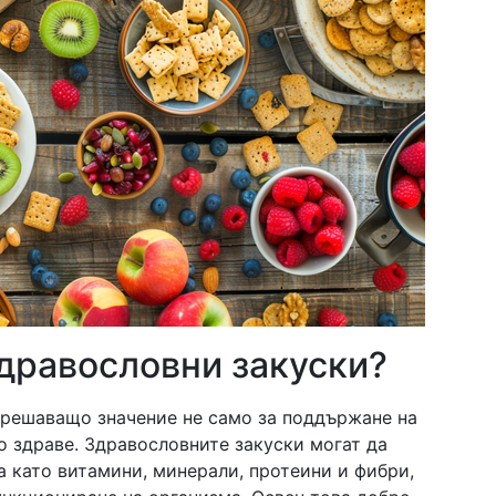
дравословни закуски?
 решаващо значение не само за поддържане на
о здраве. Здравословните закуски могат да
 като витамини, минерали, протеини и фибри,