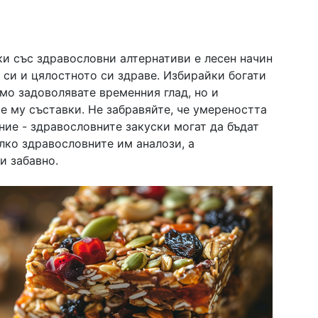
и със здравословни алтернативи е лесен начин
 си и цялостното си здраве. Избирайки богати
амо задоволявате временния глад, но и
е му съставки. Не забравяйте, че умереността
ние - здравословните закуски могат да бъдат
лко здравословните им аналози, а
и забавно.