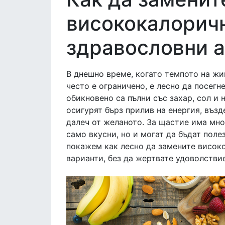
висококалоричн
здравословни 
В днешно време, когато темпото на жив
често е ограничено, е лесно да посег
обикновено са пълни със захар, сол и 
осигурят бърз прилив на енергия, въз
далеч от желаното. За щастие има мно
само вкусни, но и могат да бъдат поле
покажем как лесно да замените висок
варианти, без да жертвате удоволстви