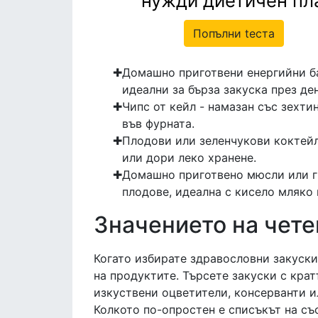
нужди диетичен пл
Попълни tеста
Домашно приготвени енергийни ба
идеални за бърза закуска през ден
Чипс от кейл - намазан със зехти
във фурната.
Плодови или зеленчукови коктейли
или дори леко хранене.
Домашно приготвено мюсли или гр
плодове, идеална с кисело мляко 
Значението на чете
Когато избирате здравословни закуски
на продуктите. Търсете закуски с крат
изкуствени оцветители, консерванти и
Колкото по-опростен е списъкът на съ