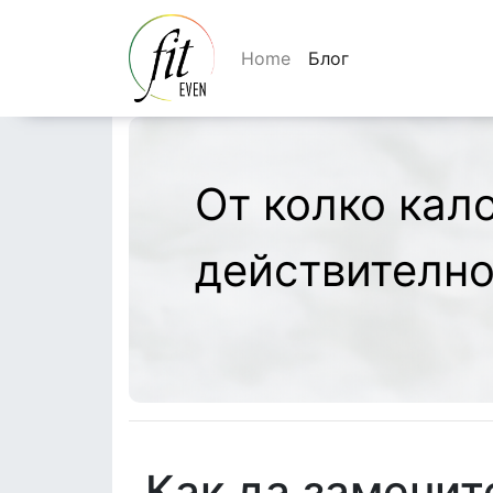
Home
Блог
От колко кал
действително
Как да заменит