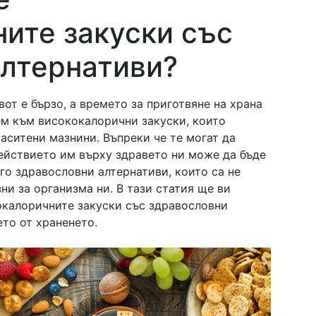
ите закуски със
алтернативи?
от е бързо, а времето за приготвяне на храна
нем към висококалорични закуски, които
наситени мазнини. Въпреки че те могат да
действието им върху здравето ни може да бъде
го здравословни алтернативи, които са не
зни за организма ни. В тази статия ще ви
окалоричните закуски със здравословни
ето от храненето.