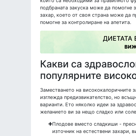
които са необходими за правилното ф
подбраната закуска може да помогне з
захар, което от своя страна може да п
помогне за контролиране на апетита.
ДИЕТАТА 
ВИЖ
Какви са здравосло
популярните висок
Заместването на висококалоричните з
изглежда предизвикателство, но всъщ
варианти. Ето няколко идеи за здраво
желанието ви за нещо сладко или солен
Плодове вместо сладкиши - пресн
източник на естествени захари, в