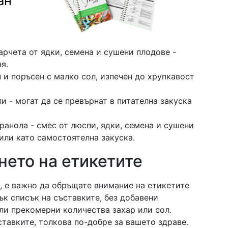
ан
рчета от ядки, семена и сушени плодове -
я.
н и поръсен с малко сол, изпечен до хрупкавост
 - могат да се превърнат в питателна закуска
анола - смес от люспи, ядки, семена и сушени
или като самостоятелна закуска.
нето на етикетите
, е важно да обръщате внимание на етикетите
ък списък на съставките, без добавени
ли прекомерни количества захар или сол.
ставките, толкова по-добре за вашето здраве.