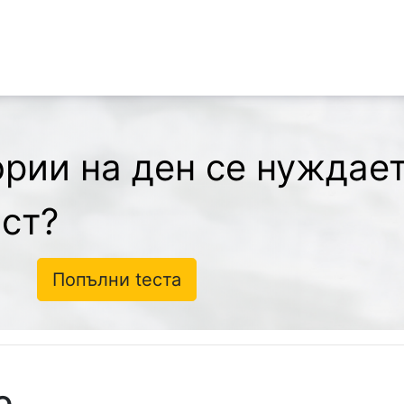
ории на ден се нуждает
ст?
Попълни tеста
е