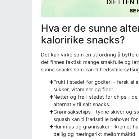
DIETTEN D
SE 
Hva er de sunne alte
kaloririke snacks?
Det kan virke som en utfordring å bytte u
det finnes faktisk mange smakfulle og lett 
sunne snacks som kan tilfredsstille søtsug
Frukt i stedet for godteri - fersk elle
sukker, vitaminer og fiber.
Nøtter og frø i stedet for chips - de 
alternativ til salt snacks.
Grønnsakschips - tynne skiver og st
squash kan tilfredsstille behovet for
Hummus og grønnsaker - kremet hu
deilig og næringsrikt mellommåltid.