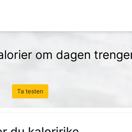
lorier om dagen trenge
Ta testen
r du kaloririke