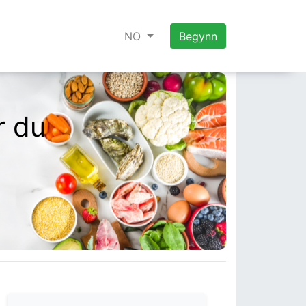
NO
Begynn
r du