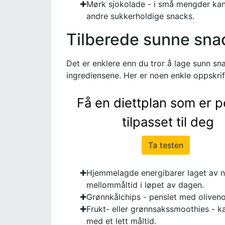
Mørk sjokolade - i små mengder kan 
andre sukkerholdige snacks.
Tilberede sunne sn
Det er enklere enn du tror å lage sunn sn
ingrediensene. Her er noen enkle oppskrif
Få en diettplan som er p
tilpasset til deg
Ta testen
Hjemmelagde energibarer laget av nøt
mellommåltid i løpet av dagen.
Grønnkålchips - penslet med olivenolj
Frukt- eller grønnsakssmoothies - ka
med et lett måltid.