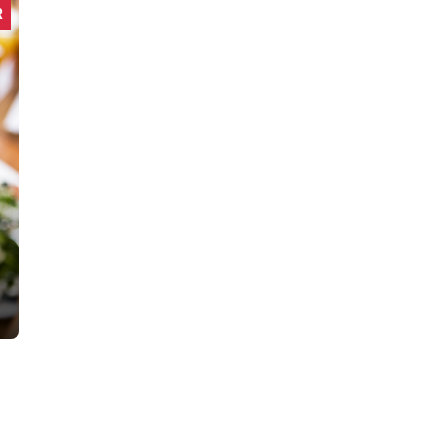
R
DIETTER
De beste kalorifattige snacksene f
R
R