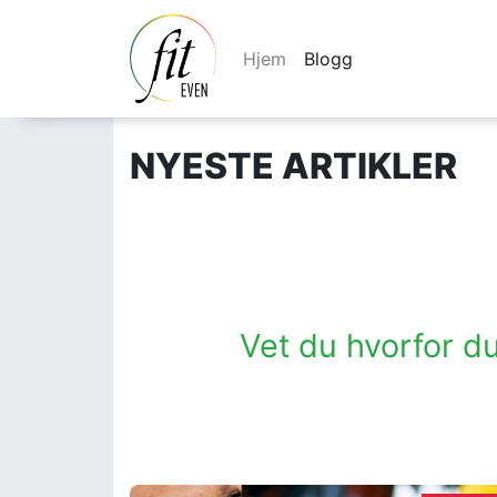
Hjem
Blogg
NYESTE ARTIKLER
Hva er de helsemessige for
Vet du hvorfor d