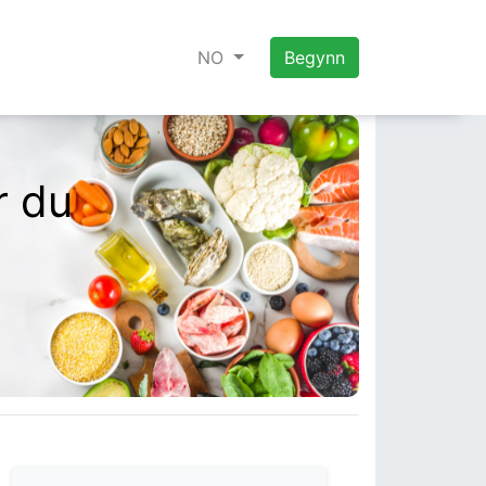
NO
Begynn
r du