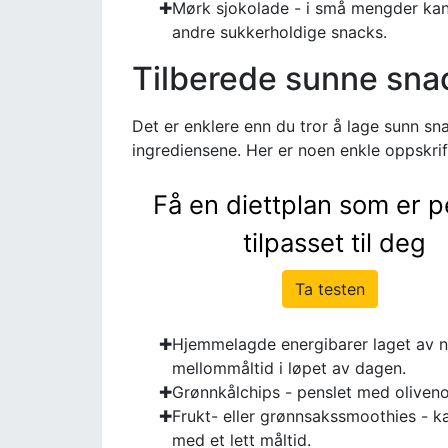
Mørk sjokolade - i små mengder kan 
andre sukkerholdige snacks.
Tilberede sunne sn
Det er enklere enn du tror å lage sunn sn
ingrediensene. Her er noen enkle oppskrif
Få en diettplan som er p
tilpasset til deg
Ta testen
Hjemmelagde energibarer laget av nøt
mellommåltid i løpet av dagen.
Grønnkålchips - penslet med olivenolj
Frukt- eller grønnsakssmoothies - ka
med et lett måltid.