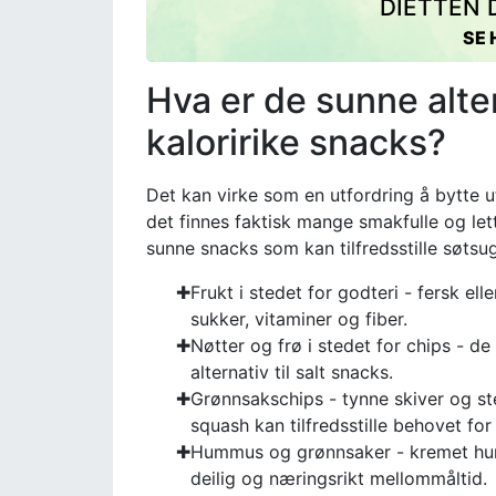
DIETTEN D
SE 
Hva er de sunne alte
kaloririke snacks?
Det kan virke som en utfordring å bytte u
det finnes faktisk mange smakfulle og lett 
sunne snacks som kan tilfredsstille søtsug
Frukt i stedet for godteri - fersk elle
sukker, vitaminer og fiber.
Nøtter og frø i stedet for chips - de 
alternativ til salt snacks.
Grønnsakschips - tynne skiver og st
squash kan tilfredsstille behovet for
Hummus og grønnsaker - kremet hu
deilig og næringsrikt mellommåltid.