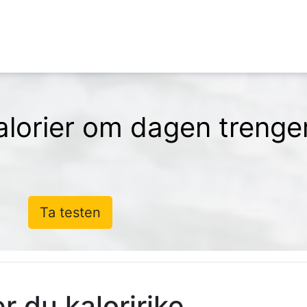
lorier om dagen trenge
Ta testen
r du kaloririke