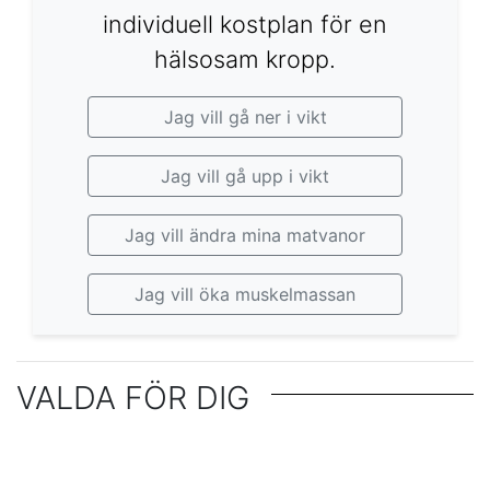
individuell kostplan för en
hälsosam kropp.
Jag vill gå ner i vikt
Jag vill gå upp i vikt
Jag vill ändra mina matvanor
Jag vill öka muskelmassan
VALDA FÖR DIG
Vilka är hälsofördelarna med att gå ner i
10 hälsosamma snacks med lågt
övervikt?
Överraskande källor till dolda kalorier i din
kaloriinnehåll som passar perfekt för kvällen
Snacks för personer på diet: välsmakande
DIETER
kost - vad ska du se upp med?
Kalorijämförelse av populära snacks - vad
DIETER
alternativ med lågt kaloriinnehåll
De bästa kalorifattiga snacksen för att stilla
DIETER