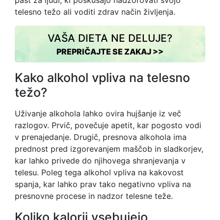
past za ljudi, ki poskušajo nadzorovati svojo
telesno težo ali voditi zdrav način življenja.
VAŠA DIETA NE DELUJE?
PREPRIČAJTE SE ZAKAJ >>
Kako alkohol vpliva na telesno
težo?
Uživanje alkohola lahko ovira hujšanje iz več
razlogov. Prvič, povečuje apetit, kar pogosto vodi
v prenajedanje. Drugič, presnova alkohola ima
prednost pred izgorevanjem maščob in sladkorjev,
kar lahko privede do njihovega shranjevanja v
telesu. Poleg tega alkohol vpliva na kakovost
spanja, kar lahko prav tako negativno vpliva na
presnovne procese in nadzor telesne teže.
Koliko kalorij vsebujejo