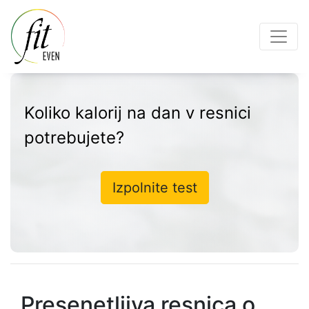
Koliko kalorij na dan v resnici
potrebujete?
Izpolnite test
Presenetljiva resnica o