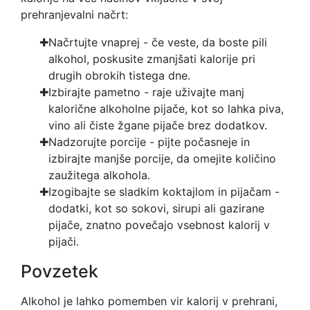
prehranjevalni načrt:
Načrtujte vnaprej - če veste, da boste pili
alkohol, poskusite zmanjšati kalorije pri
drugih obrokih tistega dne.
Izbirajte pametno - raje uživajte manj
kalorične alkoholne pijače, kot so lahka piva,
vino ali čiste žgane pijače brez dodatkov.
Nadzorujte porcije - pijte počasneje in
izbirajte manjše porcije, da omejite količino
zaužitega alkohola.
Izogibajte se sladkim koktajlom in pijačam -
dodatki, kot so sokovi, sirupi ali gazirane
pijače, znatno povečajo vsebnost kalorij v
pijači.
Povzetek
Alkohol je lahko pomemben vir kalorij v prehrani,