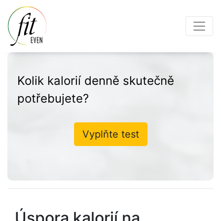
Kolik kalorií denně skutečně
potřebujete?
Vyplňte test
Úspora kalorií na