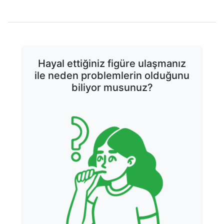
DIYETLER
bilincine sahip olanlar için bir rehber
DIYETLER
DIYETLER
Hayal ettiğiniz figüre ulaşmanız
ile neden problemlerin olduğunu
biliyor musunuz?