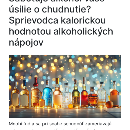
úsilie o chudnutie?
Sprievodca kalorickou
hodnotou alkoholických
nápojov
Mnohí ľudia sa pri snahe schudnúť zameriavajú