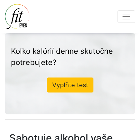
Koľko kalórií denne skutočne
potrebujete?
Vyplňte test
Sabotuje alkohol vaše