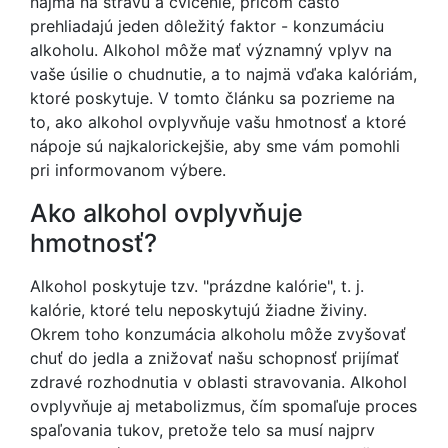
najmä na stravu a cvičenie, pričom často
prehliadajú jeden dôležitý faktor - konzumáciu
alkoholu. Alkohol môže mať významný vplyv na
vaše úsilie o chudnutie, a to najmä vďaka kalóriám,
ktoré poskytuje. V tomto článku sa pozrieme na
to, ako alkohol ovplyvňuje vašu hmotnosť a ktoré
nápoje sú najkalorickejšie, aby sme vám pomohli
pri informovanom výbere.
Ako alkohol ovplyvňuje
hmotnosť?
Alkohol poskytuje tzv. "prázdne kalórie", t. j.
kalórie, ktoré telu neposkytujú žiadne živiny.
Okrem toho konzumácia alkoholu môže zvyšovať
chuť do jedla a znižovať našu schopnosť prijímať
zdravé rozhodnutia v oblasti stravovania. Alkohol
ovplyvňuje aj metabolizmus, čím spomaľuje proces
spaľovania tukov, pretože telo sa musí najprv