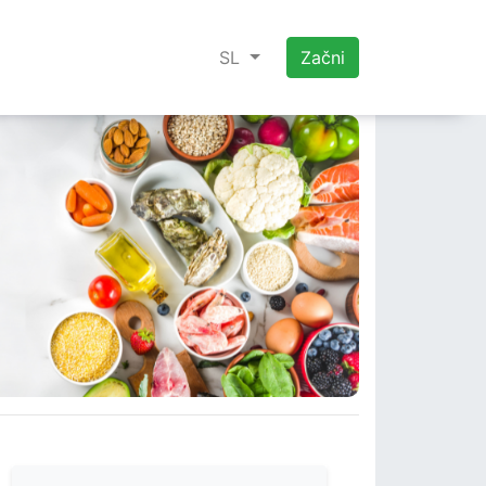
SL
Začni