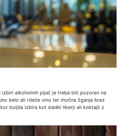
izbiri alkoholnih pijač je treba biti pozoren na
suho belo ali rdeče vino ter močna žganja brez
 boljša izbira kot sladki likerji ali koktajli z