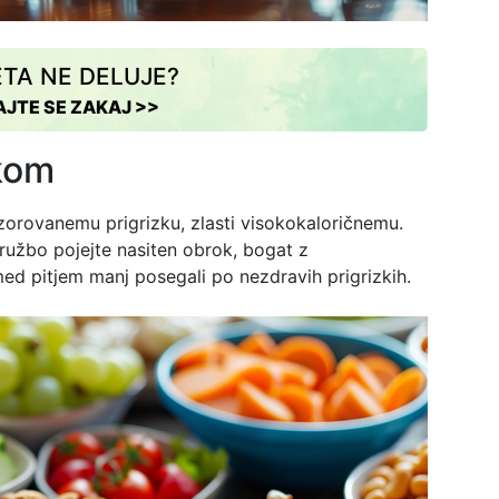
ETA NE DELUJE?
AJTE SE ZAKAJ >>
zkom
orovanemu prigrizku, zlasti visokokaloričnemu.
ružbo pojejte nasiten obrok, bogat z
ed pitjem manj posegali po nezdravih prigrizkih.