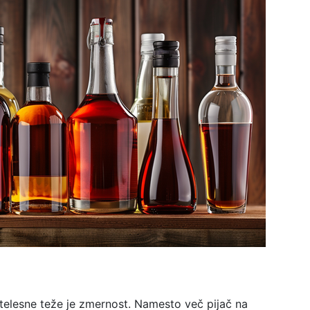
 telesne teže je zmernost. Namesto več pijač na