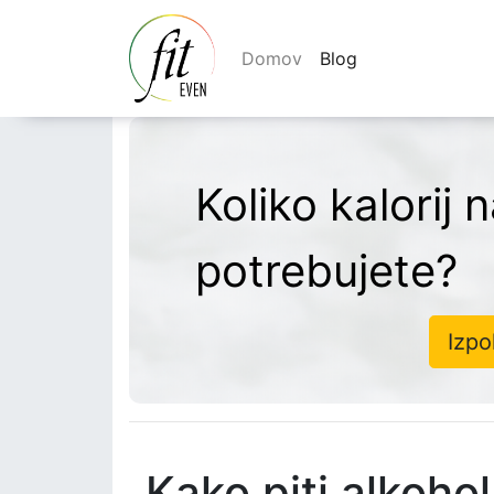
Domov
Blog
Koliko kalorij 
potrebujete?
Izpo
Kako piti alkohol