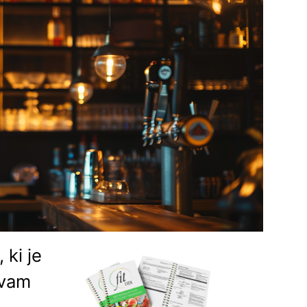
 ki je
 vam