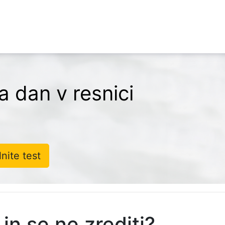
na dan v resnici
lnite test
 in se ne zrediti?