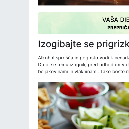
VAŠA DI
PREPRIČ
Izogibajte se prigri
Alkohol sprošča in pogosto vodi k nenadz
Da bi se temu izognili, pred odhodom v d
beljakovinami in vlakninami. Tako boste m