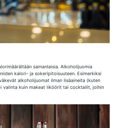
alorimäärältään samanlaisia. Alkoholijuomia
niiden kalori- ja sokeripitoisuuteen. Esimerkiksi
 väkevät alkoholijuomat ilman lisäaineita (kuten
alinta kuin makeat liköörit tai cocktailit, joihin