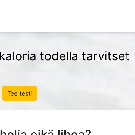
aloria todella tarvitset
Tee testi
holia eikä lihoa?