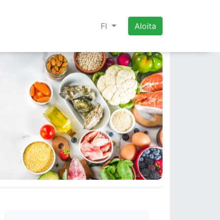
FI
Aloita