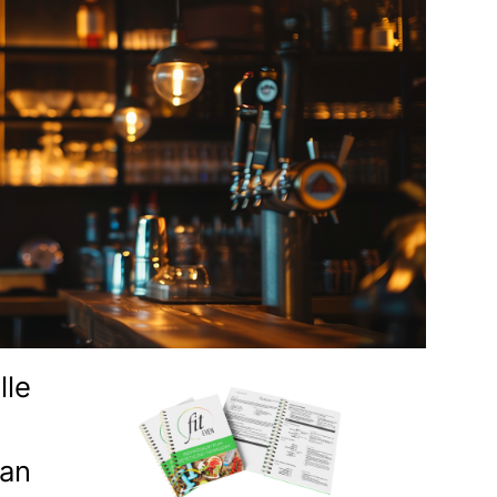
lle
man