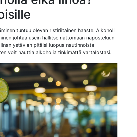
isille
äminen tuntuu olevan ristiriitainen haaste. Alkoholi
timinen johtaa usein hallitsemattomaan naposteluun.
iinan ystävien pitäisi luopua nautinnoista
 voit nauttia alkoholia tinkimättä vartalostasi.