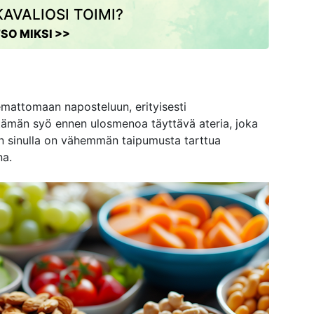
AVALIOSI TOIMI?
SO MIKSI >>
semattomaan naposteluun, erityisesti
i tämän syö ennen ulosmenoa täyttävä ateria, joka
Näin sinulla on vähemmän taipumusta tarttua
na.