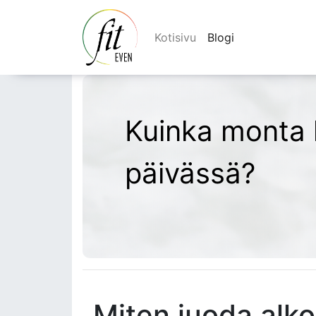
Kotisivu
Blogi
Kuinka monta k
päivässä?
Miten juoda alko