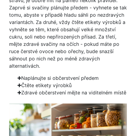
stravu, je dobré mít na paměti několik pravidel.
Zaprvé si svačiny plánujte předem - vyhnete se tak
tomu, abyste v případě hladu sáhli po nezdravých
variantách. Za druhé, vždy čtěte etikety výrobků a
vyhněte se těm, které obsahují velké množství
cukru, soli nebo nepřirozených přísad. Za třetí,
mějte zdravé svačiny na očích - pokud máte po
ruce čerstvé ovoce nebo ořechy, bude snazší
sáhnout po nich než po méně zdravých
alternativách.
Naplánujte si občerstvení předem
Čtěte etikety výrobků
Zdravé občerstvení mějte na viditelném místě