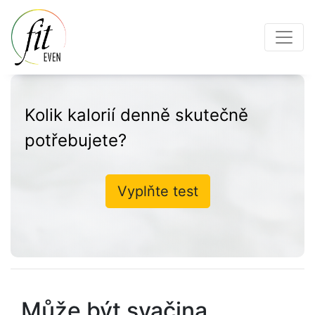
Kolik kalorií denně skutečně
potřebujete?
Vyplňte test
Může být svačina