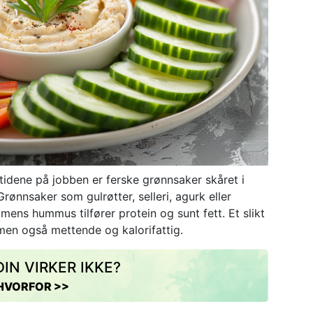
idene på jobben er ferske grønnsaker skåret i
rønnsaker som gulrøtter, selleri, agurk eller
 mens hummus tilfører protein og sunt fett. Et slikt
men også mettende og kalorifattig.
IN VIRKER IKKE?
HVORFOR >>