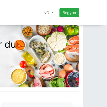
NO
Begynn
r du