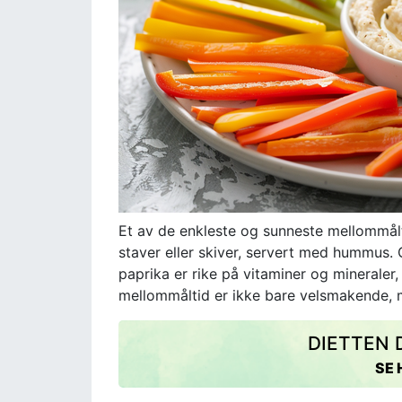
Et av de enkleste og sunneste mellommålt
staver eller skiver, servert med hummus. G
paprika er rike på vitaminer og mineraler,
mellommåltid er ikke bare velsmakende, 
DIETTEN D
SE 