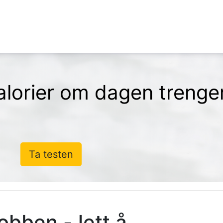
lorier om dagen trenge
Ta testen
obben - lett å