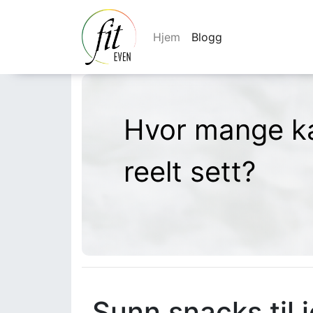
Hjem
Blogg
Hvor mange ka
reelt sett?
Sunn snacks til j