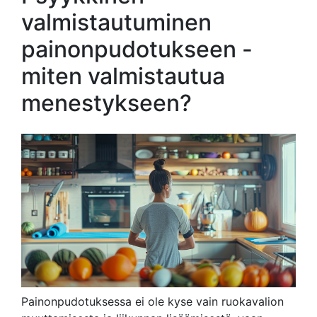
valmistautuminen
painonpudotukseen -
miten valmistautua
menestykseen?
Painonpudotuksessa ei ole kyse vain ruokavalion