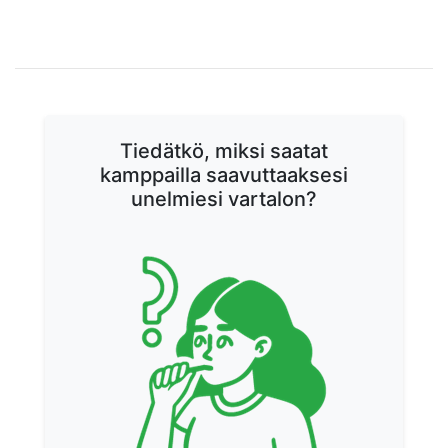
tueksi? Kuluttajan opas
onnistuneeseen laihtumiseen?
RUOKAVALIOT
vinkkejä
RUOKAVALIOT
Ravitsemusterapeutin asiantuntijalausunto
RUOKAVALIOT
RUOKAVALIOT
Tiedätkö, miksi saatat
kamppailla saavuttaaksesi
unelmiesi vartalon?