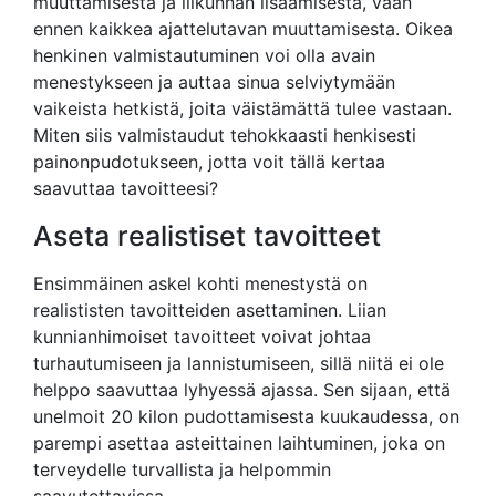
muuttamisesta ja liikunnan lisäämisestä, vaan
ennen kaikkea ajattelutavan muuttamisesta. Oikea
henkinen valmistautuminen voi olla avain
menestykseen ja auttaa sinua selviytymään
vaikeista hetkistä, joita väistämättä tulee vastaan.
Miten siis valmistaudut tehokkaasti henkisesti
painonpudotukseen, jotta voit tällä kertaa
saavuttaa tavoitteesi?
Aseta realistiset tavoitteet
Ensimmäinen askel kohti menestystä on
realististen tavoitteiden asettaminen. Liian
kunnianhimoiset tavoitteet voivat johtaa
turhautumiseen ja lannistumiseen, sillä niitä ei ole
helppo saavuttaa lyhyessä ajassa. Sen sijaan, että
unelmoit 20 kilon pudottamisesta kuukaudessa, on
parempi asettaa asteittainen laihtuminen, joka on
terveydelle turvallista ja helpommin